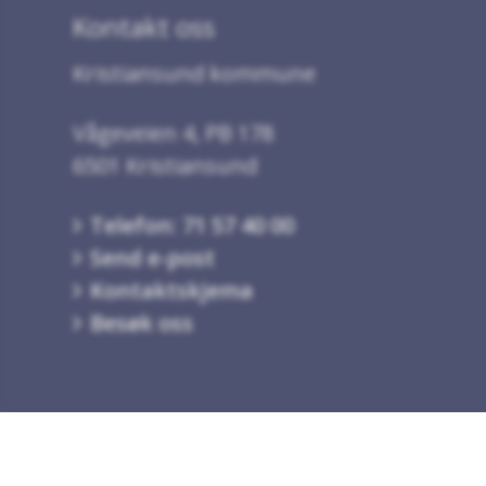
Kontakt oss
Kristiansund kommune
Vågeveien 4, PB 178
6501 Kristiansund
Telefon: 71 57 40 00
Send e-post
Kontaktskjema
Besøk oss