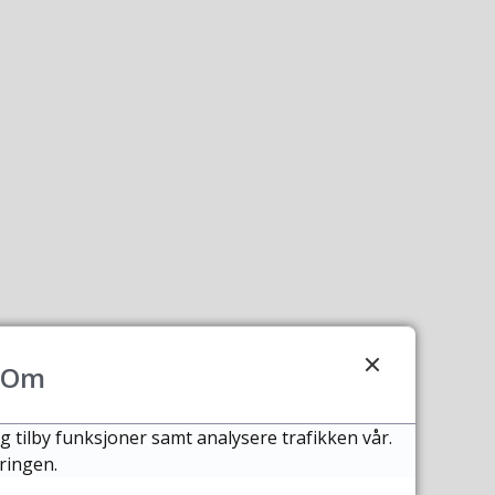
Om
g tilby funksjoner samt analysere trafikken vår.
ringen.