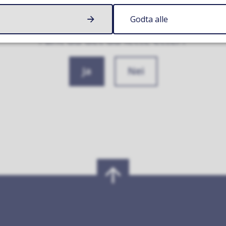
Godta alle
Fant du det du lette etter?
Ja
Nei