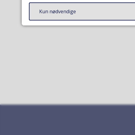
(
Kun nødvendige
.
i
c
s
)