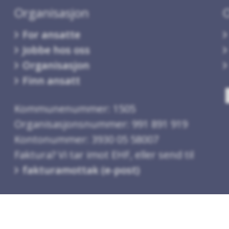
Organisasjon
For ansatte
Jobbe hos oss
Organisasjon
Finn ansatt
Kommunenummer: 1505
Organisasjonsnummer: 991 891 919
Kontonummer: 3930 05 58007
Faktura? Vi tar imot EHF, eller send til
fakturamottak (e-post)