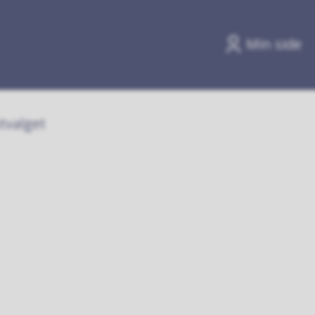
Min side
tvalget