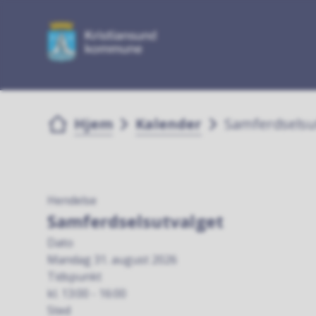
Du er her:
Hjem
Kalender
Samferdselsu
Hendelse
Samferdselsutvalget
Dato
Mandag 31. august 2026
Tidspunkt
kl. 13:00 - 16:00
Sted