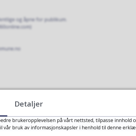
fentlige og åpne for publikum.
360online.com)
ommune.no
Detaljer
edre brukeropplevelsen på vårt nettsted, tilpasse innhold o
il vår bruk av informasjonskapsler i henhold til denne erklæ