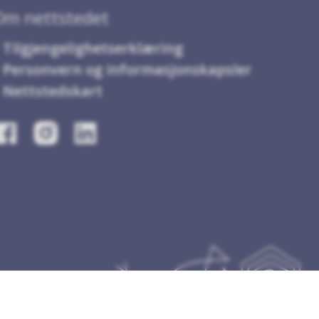
Om nettstedet
Tilgjengelighetserklæring
Personvern og informasjonskapsler
Nettstedskart