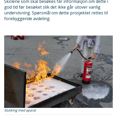
Skolene som skal besøkes får informasjon om dette i
god tid før besøket slik det ikke går utover vanlig
undervisning. Spørsmål om dette prosjektet rettes til
forebyggende avdeling.
Slukking med aparat