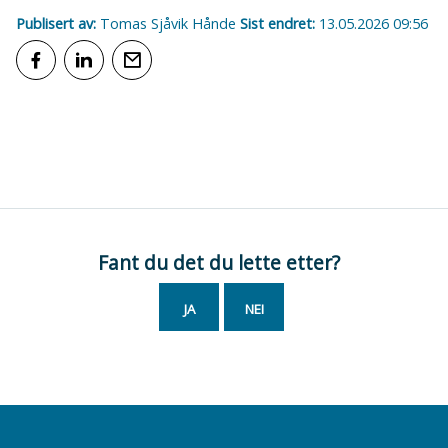
Publisert av
Tomas Sjåvik Hånde
Sist endret
13.05.2026 09:56
Del på Facebook
Del på LinkedIn
Tips en venn
Fant du det du lette etter?
JA
NEI