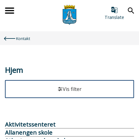
Forsiden
Translate
Du
Kontakt
er
her:
Hjem
Vis filter
Resultat
Aktivitetssenteret
Allanengen skole