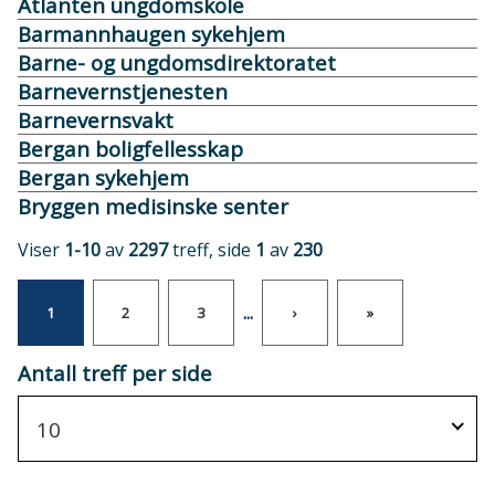
Atlanten ungdomskole
Barmannhaugen sykehjem
Barne- og ungdomsdirektoratet
Barnevernstjenesten
Barnevernsvakt
Bergan boligfellesskap
Bergan sykehjem
Bryggen medisinske senter
Viser
1-10
av
2297
treff, side
1
av
230
...
1
2
3
›
»
Antall treff per side
10