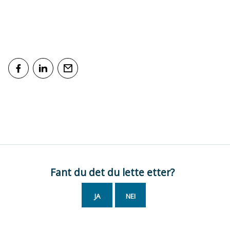
Del på Facebook
Del på LinkedIn
Tips en venn
Fant du det du lette etter?
JA
NEI