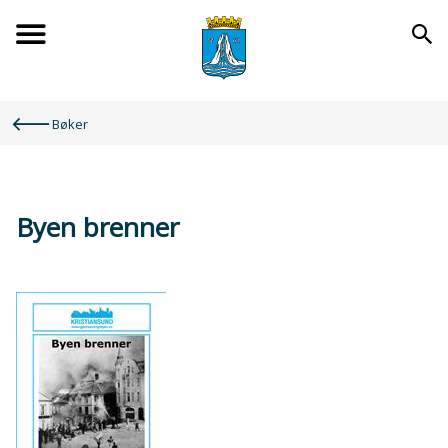
Forsiden
Du
Bøker
er
her:
Byen brenner