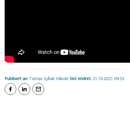
Publisert av
Tomas Sjåvik Hånde
Sist endret
21.10.2021 09:53
Del på Facebook
Del på LinkedIn
Tips en venn