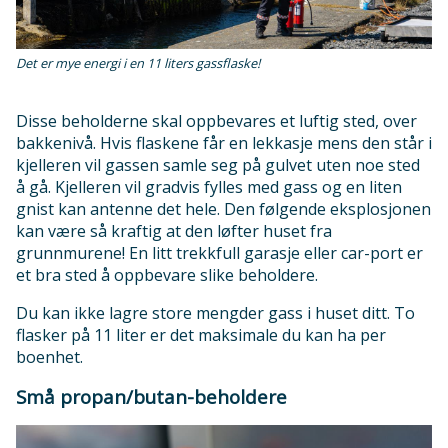
Det er mye energi i en 11 liters gassflaske!
Disse beholderne skal oppbevares et luftig sted, over
bakkenivå. Hvis flaskene får en lekkasje mens den står i
kjelleren vil gassen samle seg på gulvet uten noe sted
å gå. Kjelleren vil gradvis fylles med gass og en liten
gnist kan antenne det hele. Den følgende eksplosjonen
kan være så kraftig at den løfter huset fra
grunnmurene! En litt trekkfull garasje eller car-port er
et bra sted å oppbevare slike beholdere.
Du kan ikke lagre store mengder gass i huset ditt. To
flasker på 11 liter er det maksimale du kan ha per
boenhet.
Små propan/butan-beholdere