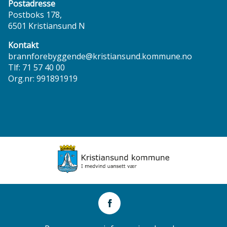
Postadresse
Postboks 178,
6501 Kristiansund N
Kontakt
brannforebyggende@kristiansund.kommune.no
Tlf:
71 57 40 00
Org.nr: 991891919
Nordmøre
Interkommunale
Sosiale
Brann-
og
medier
redningstjeneste