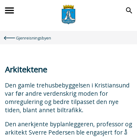
Forsiden
Du
Gjenreisningsbyen
er
her:
Arkitektene
Den gamle trehusbebyggelsen i Kristiansund
var før andre verdenskrig moden for
omregulering og bedre tilpasset den nye
tiden, blant annet biltrafikk.
Den anerkjente byplanleggeren, professor og
arkitekt Sverre Pedersen ble engasjert for å