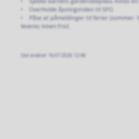
• Sjekke barnets garderobeplass minst en 
• Overholde åpningstiden til SFO.
• Påse at påmeldinger til ferier (sommer- hø
leveres innen frist.
Sist endret
16.07.2026 12:49