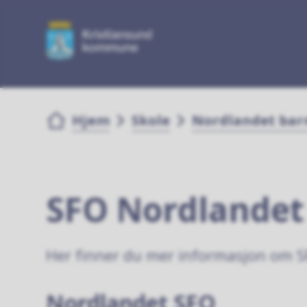
Du er her:
Hjem
Skole
Nordlandet bar
SFO Nordlandet
Her finner du mer informasjon om S
Nordlandet SFO