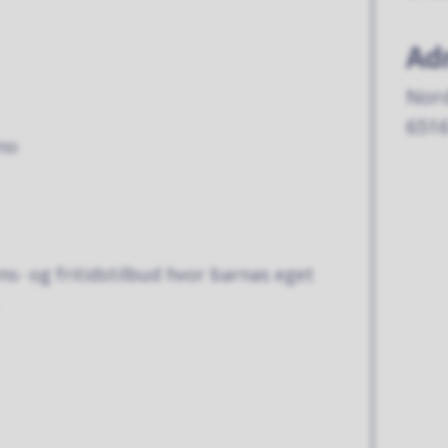
Ad
Nord
6516
no
yns- og fritidstilbud hvor barnas eget