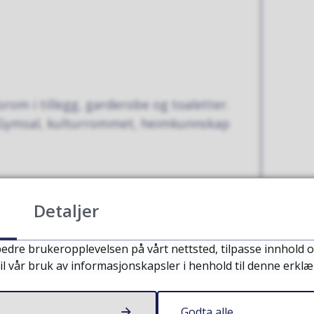
rom i tillegg, garderobe og toaletter.
m: Gymsal, kulturrommet, heimkunnskap
Detaljer
r å få frisk luft før skolen starter. 1.
edre brukeropplevelsen på vårt nettsted, tilpasse innhold o
klasserom.
il vår bruk av informasjonskapsler i henhold til denne erklæ
Godta alle
 barn