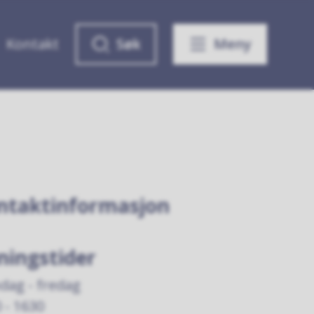
Kontakt
Søk
Meny
ntaktinformasjon
ningstider
dag - fredag
 - 1630