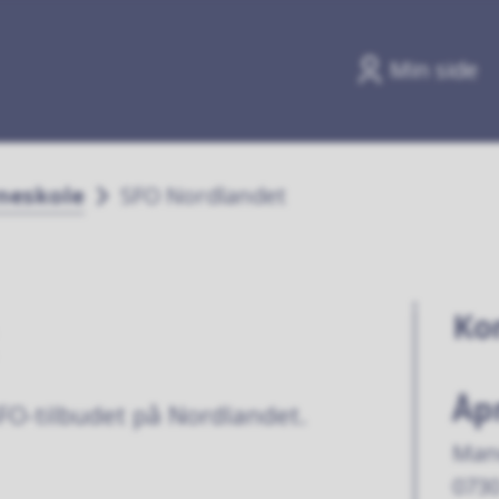
Min side
neskole
SFO Nordlandet
Ko
Åp
FO-tilbudet på Nordlandet.
Man
0730