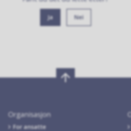
Ja
Nei
Organisasjon
For ansatte