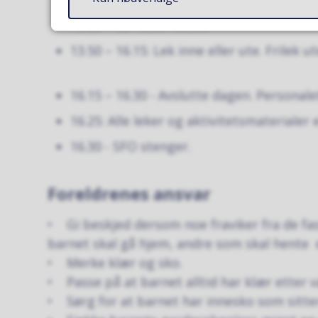
13.20 – ca 13.50: Måltid
13.50 – 16.15: Lek inne eller ute. Frilek u
16.15 – 16.30 - Avslutte dagen. Personale
16.25: Alle leker og aktivitetsmaterialer
16.30 - SFO stenger.
Foreldrenes ansvar
• Gi beskjed dersom noe fraviker fra de fa
barnet skal gå hjem, andre som skal hente e
• Merke klær og sko.
• Passe på at barnet alltid har klær etter v
• Sørg for at barnet har innesko som sitte