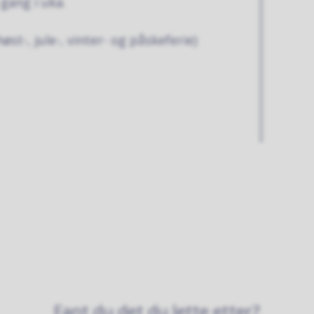
gang i uka.
st-, jule-, vinter- og påskeferie)
Fant du det du lette etter?