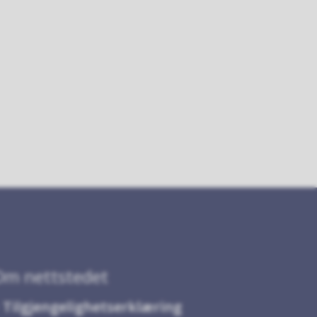
Om nettstedet
Tilgjengelighetserklæring