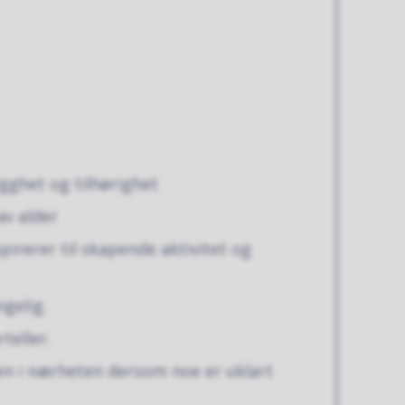
ygghet og tilhørighet
av alder
pirerer til skapende aktivitet og
ngelig.
teller.
sen i nærheten dersom noe er uklart