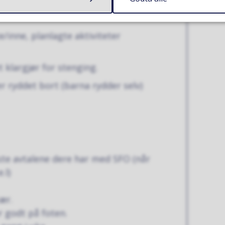
te/inne, planlagte aktiviteter
t klargjør for stenging.
 er ryddet bort (barna rydder selv)
ste avtalene dere har med SFO (når
.l)
ær.
r godt på foten.