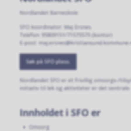
Nordlandet Barneskole
SFO koordinator: Maj Ersnes
Telefon: 95809151/71573573 (kontor)
E-post: maj.ersnes@kristiansund.kommune.
Søk på SFO plass.
Nordlandet SFO er et frivillig omsorgs-/tils
initiativ til lek og aktiviteter er det sentrale.
Innholdet i SFO er
Omsorg