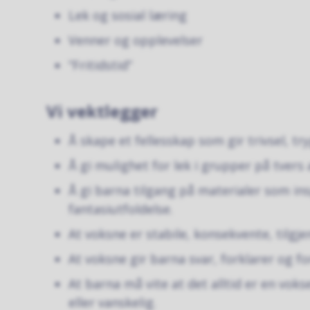
Lek og sosial læring
Venner og opplevelser
”Fritidstid”
Vi vektlegger
Å skape et fellesskap som gir trivsel, tr
Å gi mulighet for lek i grupper på tvers 
Å gi barna tilgang på materialer som ins
fantasiutfoldelse.
At voksne er stabile, konsekvente, tilgje
At voksne gir barna svar, forklarer og for
At barna må vite at det alltid er en vok
eller vanskelig.