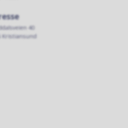
resse
dalsveien 40
 Kristiansund