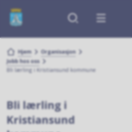
Forsiden
Du er her:
Hjem
Organisasjon
Jobb hos oss
Bli lærling i Kristiansund kommune
Bli lærling i
Kristiansund