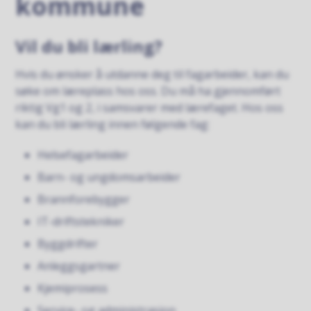
kommune
Vil du bli lærling?
Hvis du ønsker å utdanne deg til fagarbeider, kan du
søke om læreplass hos oss. Du må ha gjennomført
riktig Vg1 og 2, i samsvarer med lærefaget. Hos oss
kan du bli lærling innen følgende fag:
Helsefagarbeider
Barn- og ungdomsarbeider
Brannforebygger
IT-driftstekniker
Byggdrifter
Anleggsgartner
Kjemiprosess
Service- og administrasjon