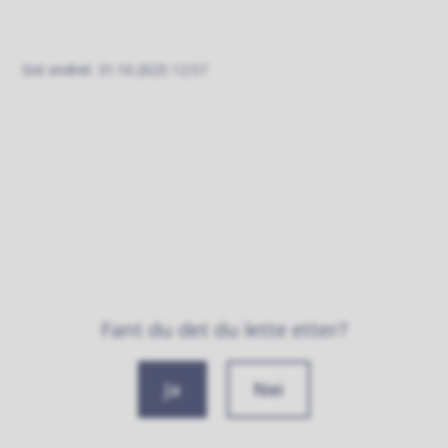
Sist endret
31.10.2025 12:57
Fant du det du lette etter?
Ja
Nei