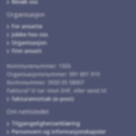
Besøk oss
Organisasjon
For ansatte
Jobbe hos oss
Organisasjon
Finn ansatt
Kommunenummer: 1505
Organisasjonsnummer: 991 891 919
Kontonummer: 3930 05 58007
Faktura? Vi tar imot EHF, eller send til
fakturamottak (e-post)
Om nettstedet
Tilgjengelighetserklæring
Personvern og informasjonskapsler