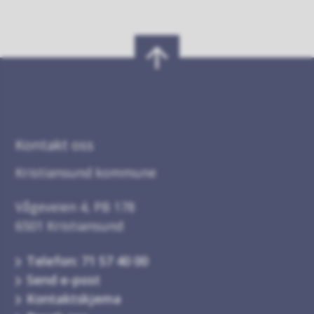
Kontakt oss
Kristiansund kommune
Vågeveien 4, PB 178
6501 Kristiansund
Telefon: 71 57 40 00
Send e-post
Kontaktskjema