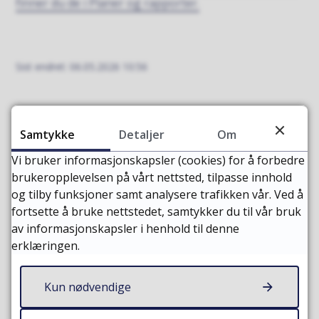
finner du de i Planer og rapporter.
Sist endret
06.05.2026 10:56
Samtykke
Detaljer
Om
Vi bruker informasjonskapsler (cookies) for å forbedre
brukeropplevelsen på vårt nettsted, tilpasse innhold
og tilby funksjoner samt analysere trafikken vår. Ved å
fortsette å bruke nettstedet, samtykker du til vår bruk
av informasjonskapsler i henhold til denne
erklæringen.
Fant du det du lette etter?
Kun nødvendige
Ja
Nei