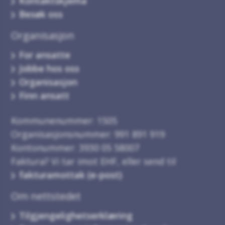
Kontaktskjema
Besøk oss
Organisasjon
For ansatte
Jobbe hos oss
Organisasjon
Finn ansatt
Kommunenummer: 1505
Organisasjonsnummer: 991 891 919
Kontonummer: 3930 05 58007
Faktura? Vi tar imot EHF, eller send til
fakturamottak (e-post)
Om nettstedet
Tilgjengelighetserklæring