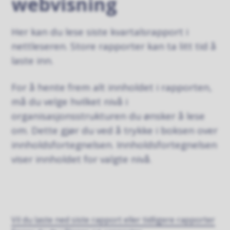
webvisning
Her kan du lese siste kvartalsrapport i
nettleseren. Store rapporter kan ta litt tid å
laste inn.
For å hente frem alt innholdet i rapporten,
må du velge hvilket nivå i
organisasjonsstrukturen du ønsker å lese
om. Dette gjør du ved å trykke i boksen over
innholdsfortegnelsen. Innholdsfortegnelsen
viser innholdet for valgte nivå.
Vil du laste ned siste rapport eller tidligere rapporter