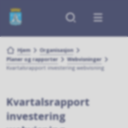
Forsiden
Du er her:
Hjem
Organisasjon
Planer og rapporter
Webvisninger
Kvartalsrapport investering webvisning
Kvartalsrapport
investering