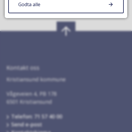
Godta alle
Kontakt oss
Kristiansund kommune
Vågeveien 4, PB 178
6501 Kristiansund
Telefon: 71 57 40 00
Send e-post