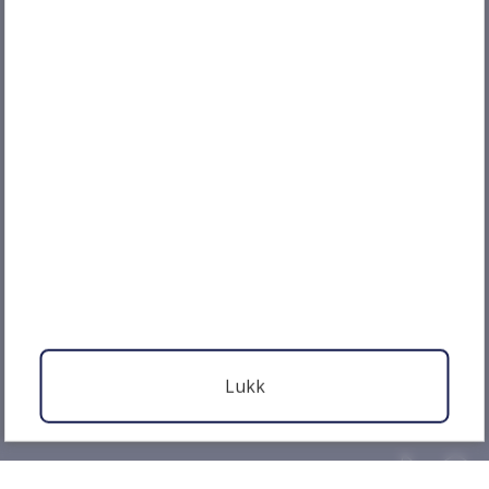
Kommunenummer: 1505
Organisasjonsnummer: 991 891 919
Kontonummer: 3930 05 58007
Faktura? Vi tar imot EHF, eller send til
fakturamottak (e-post)
Om nettstedet
Tilgjengelighetserklæring
Personvern og informasjonskapsler
Nettstedskart
Lukk