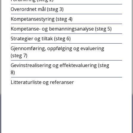
Overordnet mål (steg 3)
Kompetansestyring (steg 4)
Kompetanse- og bemanningsanalyse (steg 5)
Fant du det du lette etter?
Strategier og tiltak (steg 6)
Gjennomføring, oppfølging og evaluering
Ja
Nei
(steg 7)
Gevinstrealisering og effektevaluering (steg
8)
Litteraturliste og referanser
Samtykke
Detaljer
Om
Vi bruker informasjonskapsler (cookies) for å forbedre
brukeropplevelsen på vårt nettsted, tilpasse innhold
og tilby funksjoner samt analysere trafikken vår. Ved å
fortsette å bruke nettstedet, samtykker du til vår bruk
av informasjonskapsler i henhold til denne
Kontakt oss