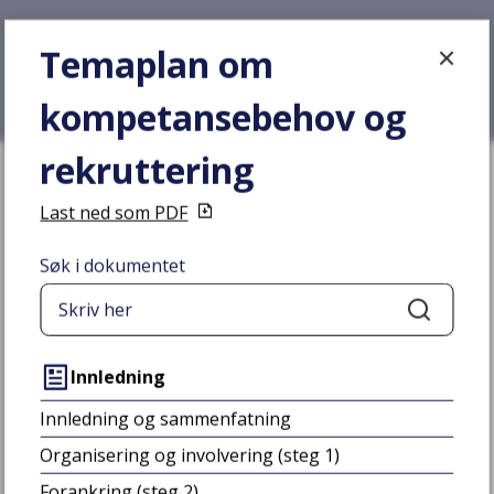
Temaplan om kompetansebehov og r
Forsiden
Temaplan om
kompetansebehov og
rekruttering
Du er her:
Hjem
Last ned som PDF
Temaplan om kompetansebehov og
rekruttering
Søk i dokumentet
Søk
Innledning
Innledning og sammenfatning
Organisering og involvering (steg 1)
Forankring (steg 2)