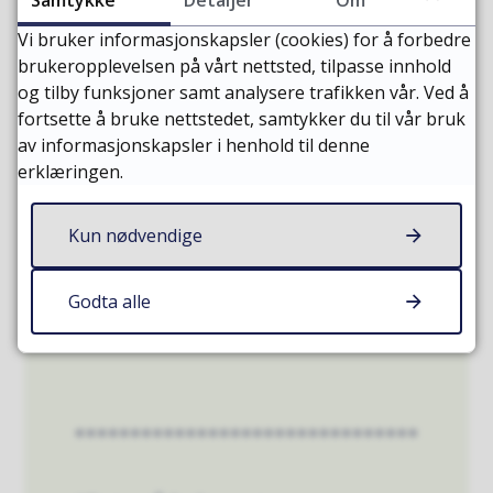
Samtykke
Detaljer
Om
Vi bruker informasjonskapsler (cookies) for å forbedre
brukeropplevelsen på vårt nettsted, tilpasse innhold
og tilby funksjoner samt analysere trafikken vår. Ved å
fortsette å bruke nettstedet, samtykker du til vår bruk
av informasjonskapsler i henhold til denne
Er du pårørende?
erklæringen.
Priser for helse og
Kun nødvendige
omsorgstjenester
Godta alle
Innsyn i pasientjournal