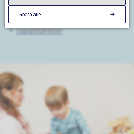
Brukerstyrt personlig assistent (BPA)
Godta alle
Søk HC-parkering (ksuparkering.no)
Logopedtjenester