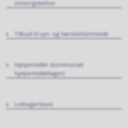
omsorgsbehov
Tilbud til syn- og hørselshemmede
Hjelpemidler (kommunalt
hjelpemiddellager)
Ledsagerbevis