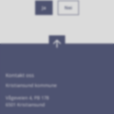
Ja
Nei
Kontakt oss
Kristiansund kommune
Vågeveien 4, PB 178
6501 Kristiansund