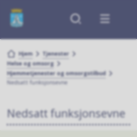
Forsiden
Du er her:
Hjem
Tjenester
Helse og omsorg
Hjemmetjenester og omsorgstilbud
Nedsatt funksjonsevne
Nedsatt funksjonsevne