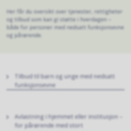
Her får du oversikt over tjenester, rettigheter
og tilbud som kan gi støtte i hverdagen –
både for personer med nedsatt funksjonsevne
og pårørende.
Tilbud til barn og unge med nedsatt
funksjonsevne
Avlastning i hjemmet eller institusjon –
for pårørende med stort