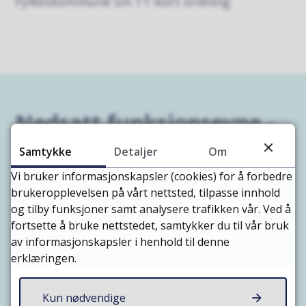
Fylkeskommune sin TT-kort ordning.
Nedsatt funksjonsevne -
andre tjenester
Samtykke
Detaljer
Om
Vi bruker informasjonskapsler (cookies) for å forbedre
brukeropplevelsen på vårt nettsted, tilpasse innhold
Omsorgsbolig
og tilby funksjoner samt analysere trafikken vår. Ved å
Praktisk bistand (hjemmehjelp)
fortsette å bruke nettstedet, samtykker du til vår bruk
av informasjonskapsler i henhold til denne
Hjemmesykepleie
erklæringen.
Helse- og mestringsteknologi
Kun nødvendige
Fysioterapi, ergoterapi og rehabilitering