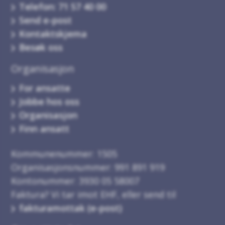
Telefon: 71 57 40 00
Send e-post
Kontaktskjema
Besøk oss
Organisasjon
For ansatte
Jobbe hos oss
Organisasjon
Finn ansatt
Kommunenummer: 1505
Organisasjonsnummer: 991 891 919
Kontonummer: 3930 05 58007
Faktura? Vi tar imot EHF, eller send til
fakturamottak (e-post)