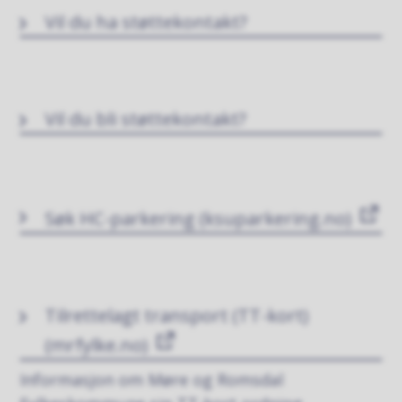
Vil du ha støttekontakt?
Vil du bli støttekontakt?
Søk HC-parkering (ksuparkering.no)
Tilrettelagt transport (TT-kort)
(mrfylke.no)
Informasjon om Møre og Romsdal