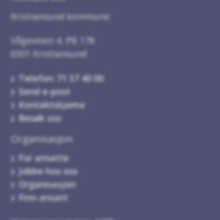
Kristiansund kommune
Vågeveien 4, PB 178
6501 Kristiansund
Telefon: 71 57 40 00
Send e-post
Kontaktskjema
Besøk oss
Organisasjon
For ansatte
Jobbe hos oss
Organisasjon
Finn ansatt