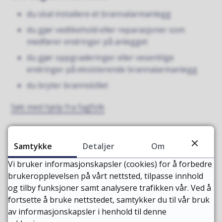
du skal installere et brannalarmanlegg
du gjør vedlikehold eller reparasjoner som
medfører endringer på anlegget
du gjør oppgraderinger eller vesentlige
endringer på eksisterende brannalarmanlegg
du bryter brannskillet
Søk med hjelp fra fagfolk
Samtykke
Detaljer
Om
Sist endret
07.01.2026 10:23
Vi bruker informasjonskapsler (cookies) for å forbedre
brukeropplevelsen på vårt nettsted, tilpasse innhold
og tilby funksjoner samt analysere trafikken vår. Ved å
fortsette å bruke nettstedet, samtykker du til vår bruk
av informasjonskapsler i henhold til denne