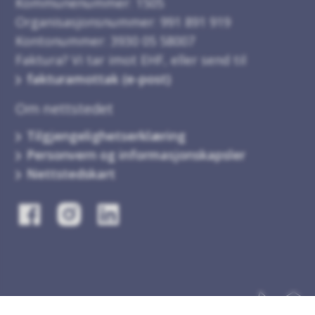
Kommunenummer: 1505
Organisasjonsnummer: 991 891 919
Kontonummer: 3930 05 58007
Faktura? Vi tar imot EHF, eller send til
fakturamottak (e-post)
Om nettstedet
Tilgjengelighetserklæring
Personvern og informasjonskapsler
Nettstedskart