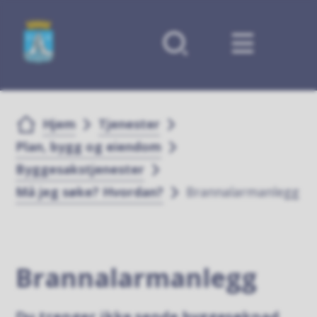
Forsiden
Du er her:
Hjem
Tjenester
Plan, bygg og eiendom
Byggesakstjenester
Må jeg søke? Hvordan?
Brannalarmanlegg
Brannalarmanlegg
Du trenger ikke sende byggesøknad