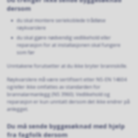
dersom
du skal montere seriekoblede trådløse
røykvarslere
du skal gjøre nødvendig vedlikehold eller
reparasjon for at installasjonen skal fungere
som før
Unntakene forutsetter at du ikke bryter brannskille.
Røykvarslere må være sertifisert etter NS-EN 14604
og/eller ikke omfattes av standarden for
brannalarmanlegg (NS 3960). Vedlikehold og
reparasjon er kun unntatt dersom det ikke endrer på
anlegget.
Du må sende byggesøknad med hjelp
fra fagfolk dersom