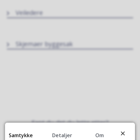
Veiledere
Skjemaer byggesak
Fant du det du lette etter?
Samtykke
Detaljer
Om