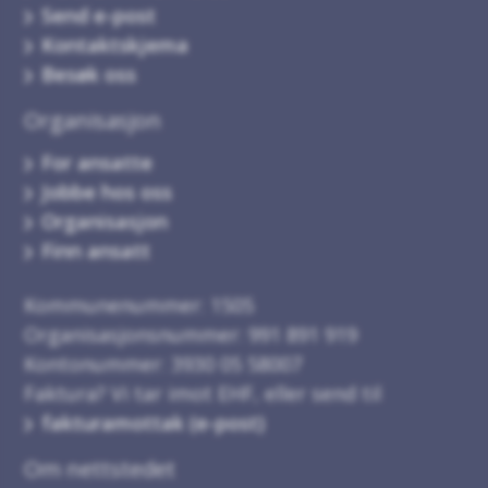
Send e-post
Kontaktskjema
Besøk oss
Organisasjon
For ansatte
Jobbe hos oss
Organisasjon
Finn ansatt
Kommunenummer: 1505
Organisasjonsnummer: 991 891 919
Kontonummer: 3930 05 58007
Faktura? Vi tar imot EHF, eller send til
fakturamottak (e-post)
Om nettstedet