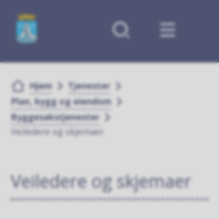
Forsiden
Du er her:
Hjem
Tjenester
Plan, bygg og eiendom
Byggesakstjenester
Veiledere og skjemaer
Veiledere og skjemaer