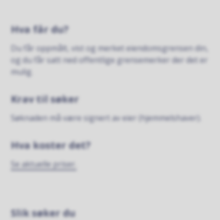
Hva får du?
Du får oppmålt, vist og merket eiendomsgrensen din,
og du får satt ned offentlige grensemerker der det er
mulig.
Krav til søker
Søknaden må være signert av eier (hjemmelshaver).
Hva koster det?
Se aktuelle priser.
Slik søker du