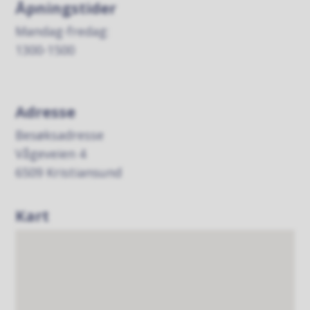
Åpningstider
Mandag-fredag:
1300-1500
Adresse
Besøksadresse
Vågeveien 4
6509 Kristiansund
Kart