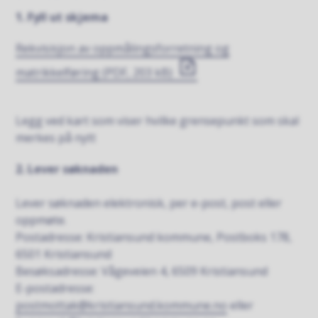
1. Fyll ut skjema
Rekvisisjon av oppmålingsforretning og
matrikkelføring
(PDF, 203 kB)
Legg ved kart som viser hvilke grensepunkt som skal
merkes på nytt
2. Lever søknaden
Lever søknaden elektronisk, per e-post, post eller
oppmøte.
Postadresse: Kristiansund kommune, Postboks 178,
6501 Kristiansund
Besøksadresse: Vågeveien 4, 6509 Kristiansund
E-postadresse:
postmottak@kristiansund.kommune.no
eller