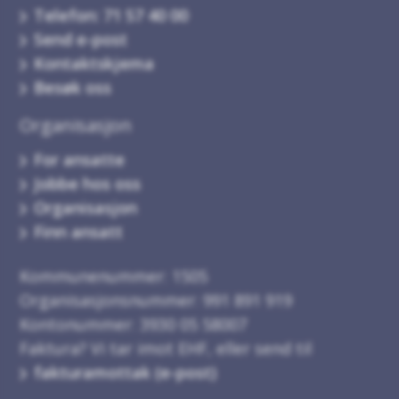
Telefon: 71 57 40 00
Send e-post
Kontaktskjema
Besøk oss
Organisasjon
For ansatte
Jobbe hos oss
Organisasjon
Finn ansatt
Kommunenummer: 1505
Organisasjonsnummer: 991 891 919
Kontonummer: 3930 05 58007
Faktura? Vi tar imot EHF, eller send til
fakturamottak (e-post)