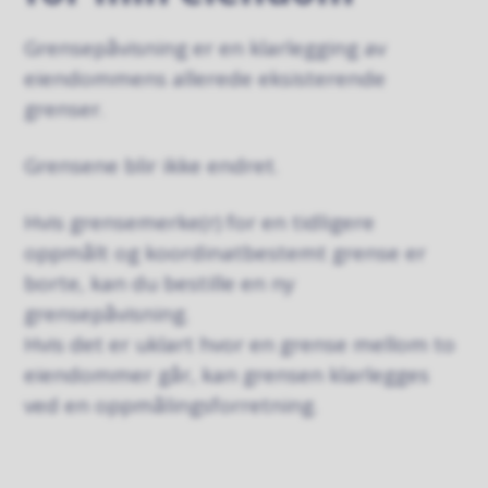
Grensepåvisning er en klarlegging av
eiendommens allerede eksisterende
grenser.
Grensene blir ikke endret.
Hvis grensemerke(r) for en tidligere
oppmålt og koordinatbestemt grense er
borte, kan du bestille en ny
grensepåvisning.
Hvis det er uklart hvor en grense mellom to
eiendommer går, kan grensen klarlegges
ved en oppmålingsforretning.