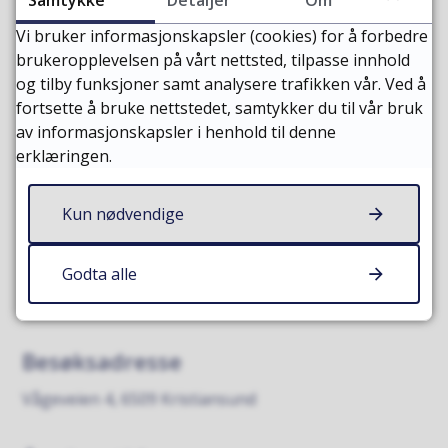
Plan og byggesak
Vi bruker informasjonskapsler (cookies) for å forbedre
brukeropplevelsen på vårt nettsted, tilpasse innhold
E-post
Send e-post
og tilby funksjoner samt analysere trafikken vår. Ved å
Telefon
71 57 40 00
fortsette å bruke nettstedet, samtykker du til vår bruk
Åpningstider
av informasjonskapsler i henhold til denne
erklæringen.
Telefontid: alle hverdager 13:00 – 15:00
Besøkstid byggesak: 13:00 – 15:00, kun tirsdager og
Kun nødvendige
torsdager.
Godta alle
(for å sikre plass kan time på tirsdager avtales på
forhånd).
Besøksadresse
Vågeveien 4, 6509 Kristiansund