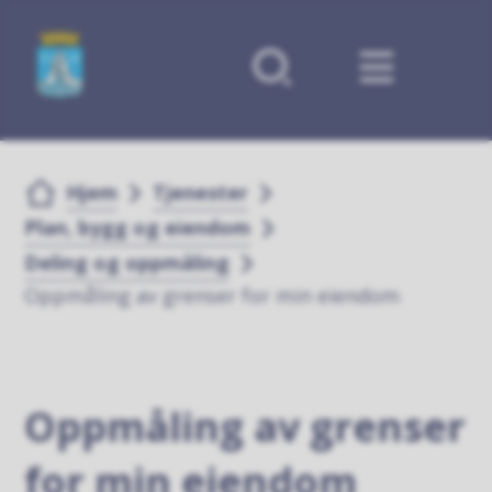
Forsiden
Du er her:
Hjem
Tjenester
Plan, bygg og eiendom
Deling og oppmåling
Oppmåling av grenser for min eiendom
Oppmåling av grenser
for min eiendom