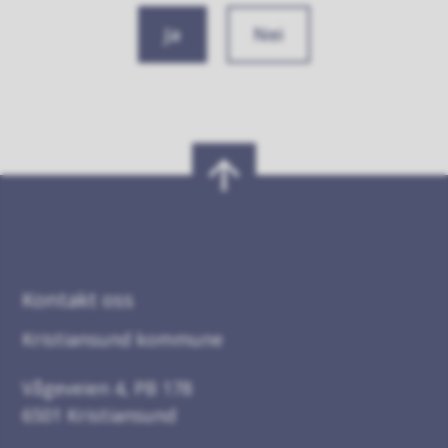
Ja
Nei
Kontakt oss
Kristiansund kommune
Vågeveien 4, PB 178
6501 Kristiansund