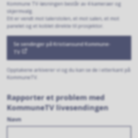
Kommune TV-løsningen består av 4 kameraer og
skjermvalg.
Ett er vendt mot talerstolen, et mot salen, et mot
panelet og et koblet direkte til prosjektor.
Se sendinger på Kristiansund Kommune-
TV
Opptakene arkiverer vi og du kan se de i etterkant på
KommuneTV.
Rapporter et problem med
KommuneTV livesendingen
Navn