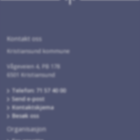
Kontakt oss
Kristiansund kommune
Vågeveien 4, PB 178
6501 Kristiansund
Telefon: 71 57 40 00
Send e-post
Kontaktskjema
Besøk oss
Organisasjon