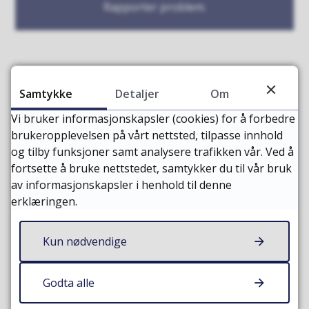
Rapporter problem.
Sist endret
05.05.2026 13:35
Samtykke
Detaljer
Om
Vi bruker informasjonskapsler (cookies) for å forbedre
Kontaktinformasjon
brukeropplevelsen på vårt nettsted, tilpasse innhold
og tilby funksjoner samt analysere trafikken vår. Ved å
Servicetorget
fortsette å bruke nettstedet, samtykker du til vår bruk
av informasjonskapsler i henhold til denne
E-post
Send e-post
erklæringen.
Telefon
71 57 40 00
Finn oss på kart:
Vågeveien 4 (google maps)
Kun nødvendige
Sentralbordet har åpent fra klokken 09:00 til 15:00
alle hverdager.
Godta alle
Oversikt over vakttelefoner.