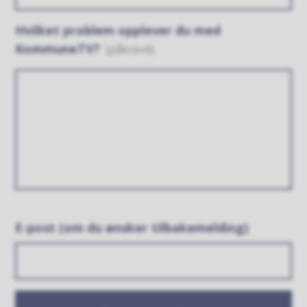
Hvilket problem opplever du med
KommuneTV?
(påkrevd)
E-post (om du ønsker tilbakemelding)