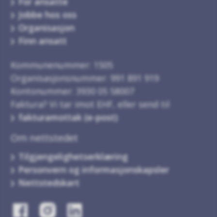
For ansatte
Jobbe hos oss
Organisasjon
Finn ansatt
Kommunenummer: 1505
Organisasjonsnummer: 991 891 919
Kontonummer: 3930 05 58007
Faktura? Vi tar imot EHF, eller send til
fakturamottak (e-post)
Om nettstedet
Tilgjengelighetserklæring
Personvern og informasjonskapsler
Nettstedskart