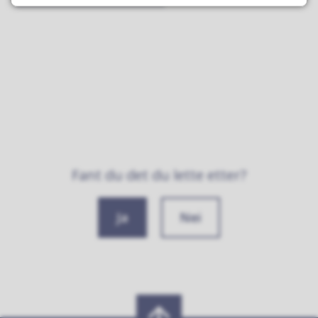
Fant du det du lette etter?
Ja
Nei