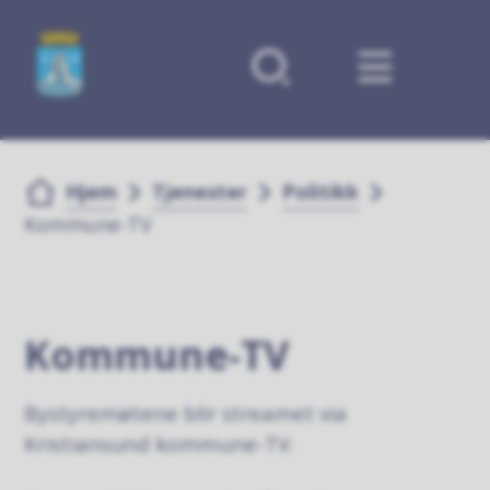
Forsiden
Du er her:
Hjem
Tjenester
Politikk
Kommune-TV
Kommune-TV
Bystyremøtene blir streamet via
Kristiansund kommune-TV.