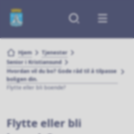
Forsiden
Du er her:
Hjem
Tjenester
Senior i Kristiansund
Hvordan vil du bo? Gode råd til å tilpasse
boligen din.
Flytte eller bli boende?
Flytte eller bli