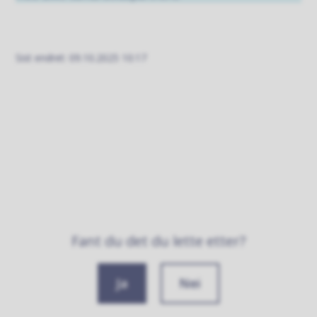
Sist endret
09.10.2025 10:17
Fant du det du lette etter?
Ja
Nei