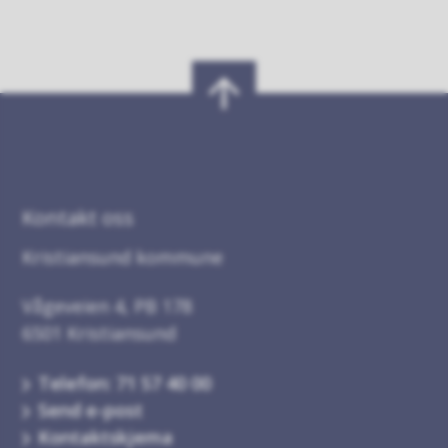
Kontakt oss
Kristiansund kommune
Vågeveien 4, PB 178
6501 Kristiansund
Telefon: 71 57 40 00
Send e-post
Kontaktskjema