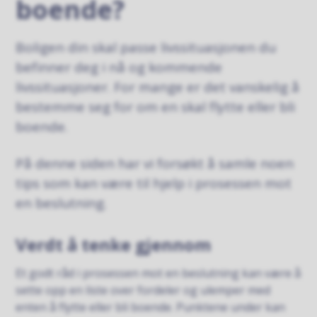
boende?
Boligen din skal passe livssituasjonen du
befinner deg i nå og kommende
livssituasjoner. For mange er det vanskelig å
bestemme seg for om en skal flytte eller bli
boende.
På denne siden har vi forsøkt å samle noen
tips som kan være til hjelp i prosessen mot
en beslutning.
Verdt å tenke gjennom
Et godt råd i prosessen mot en beslutning kan være å
sette opp en liste over fordeler og ulemper med
enten å flytte eller bli boende. Punktene under kan