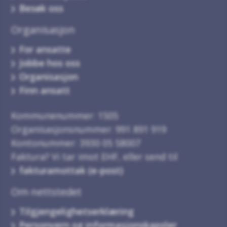
Besøk oss
Organisasjon
For ansatte
Jobbe hos oss
Organisasjon
Finn ansatt
Kommunenummer: 1505
Organisasjonsnummer: 991 891 919
Kontonummer: 3930 05 58007
Faktura? Vi tar imot EHF, eller send til
fakturamottak (e-post)
Om nettstedet
Tilgjengelighetserklæring
Personvern og informasjonskapsler