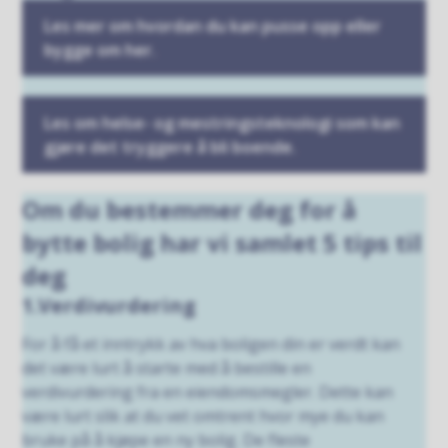
Les mer om hvordan du kan pusse opp eller
bygge om her.
Les om helse- og mestringsteknologi som kan
gjøre det tryggere å bli boende.
Om du bestemmer deg for å
bytte bolig har vi samlet 5 tips til
deg
1.Verdivurdering
For å få et inntrykk av hva boligen din er verdt kan
det være lurt å starte med å bestille en
verdivurdering fra en eiendomsmegler. Dette kan
være lurt slik at du vet omtrent hvor mye du kan
bruke på å kjøpe en ny bolig. De fleste