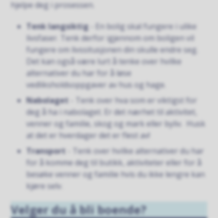
hjelpe deg i prosessen.
Tenk langsiktig
- En bolig skal fungere i ulike
livsfaser. Tenk derfor igjennom om boligen vil
fungere om livssitusjonen din skulle endre seg.
Det kan også være lurt å tenke over hvilke
alternativer du har for å løse
vedliksholdsoppgaver av hus og hage.
Nabolaget
- Tenk over hva som er viktigst for
deg å ha i nabolaget. Er det nærhet til aktivitet,
venner og familie, skog og mark eller byliv. Husk
at det er hverdager det er flest av!
Transport
- Tenk over hvilke alternativer du har
for å komme deg til butikk, aktiviteter eller for å
besøke venner og familie hvis du ikke lengre kan
kjøre selv.
Velger du å bli boende?