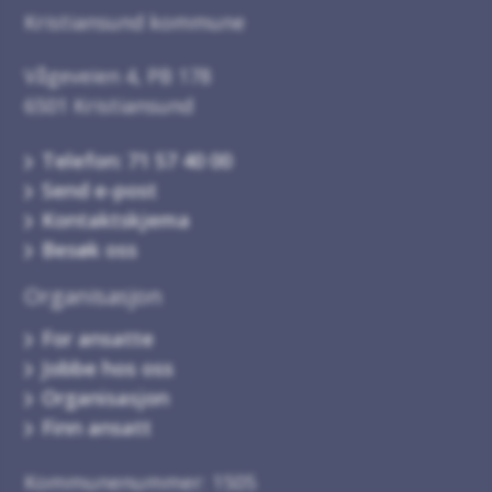
Kristiansund kommune
Vågeveien 4, PB 178
6501 Kristiansund
Telefon: 71 57 40 00
Send e-post
Kontaktskjema
Besøk oss
Organisasjon
For ansatte
Jobbe hos oss
Organisasjon
Finn ansatt
Kommunenummer: 1505