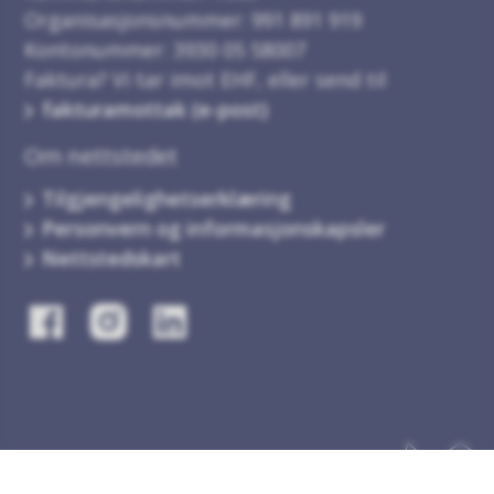
Organisasjonsnummer: 991 891 919
Kontonummer: 3930 05 58007
Faktura? Vi tar imot EHF, eller send til
fakturamottak (e-post)
Om nettstedet
Tilgjengelighetserklæring
Personvern og informasjonskapsler
Nettstedskart