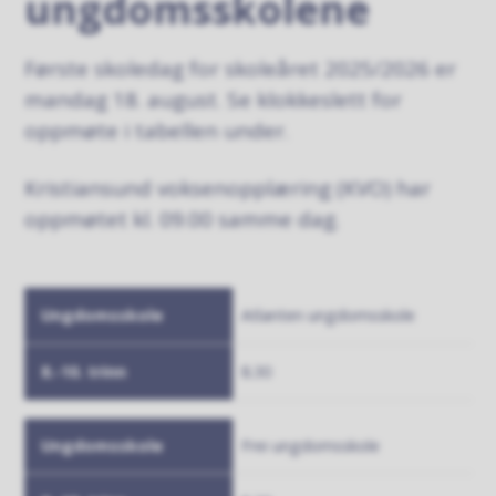
ungdomsskolene
Første skoledag for skoleåret 2025/2026 er
mandag 18. august. Se klokkeslett for
oppmøte i tabellen under.
Kristiansund voksenopplæring (KVO) har
oppmøtet kl. 09.00 samme dag.
Ungdomsskole
Atlanten ungdomsskole
8.-10. trinn
8.30
Frei ungdomsskole