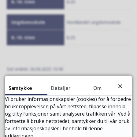
8.20
Nordlandet ungdomsskole
8.25
Sist endret
26.06.2025 10:40
Artikkelliste
Samtykke
Detaljer
Om
Vi bruker informasjonskapsler (cookies) for å forbedre
brukeropplevelsen på vårt nettsted, tilpasse innhold
og tilby funksjoner samt analysere trafikken vår. Ved å
fortsette å bruke nettstedet, samtykker du til vår bruk
av informasjonskapsler i henhold til denne
erklæringen.