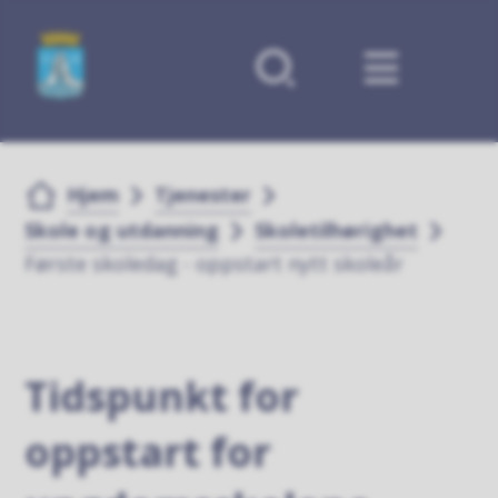
Forsiden
Du er her:
Hjem
Tjenester
Skole og utdanning
Skoletilhørighet
Første skoledag - oppstart nytt skoleår
Tidspunkt for
oppstart for