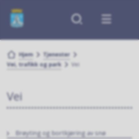
Forsiden
Du er her:
Hjem
Tjenester
Vei, trafikk og park
Vei
Vei
Brøyting og bortkjøring av snø