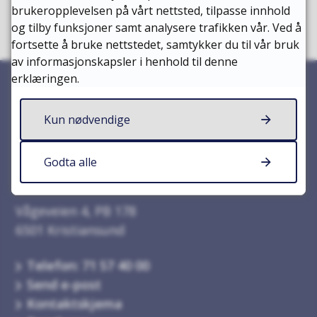
brukeropplevelsen på vårt nettsted, tilpasse innhold
og tilby funksjoner samt analysere trafikken vår. Ved å
fortsette å bruke nettstedet, samtykker du til vår bruk
av informasjonskapsler i henhold til denne
erklæringen.
Kun nødvendige
Kontakt oss
Godta alle
Kristiansund kommune
Vågeveien 4, PB 178
6501 Kristiansund
Telefon: 71 57 40 00
Send e-post
Kontaktskjema