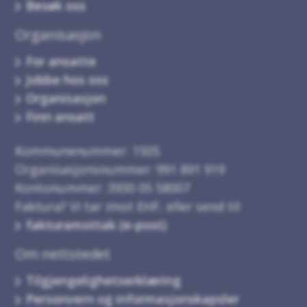
Besøk oss
Organisasjon
For ansatte
Jobbe hos oss
Organisasjon
Finn ansatt
Kommunenummer: 1505
Organisasjonsnummer: 991 891 919
Kontonummer: 3930 05 58007
Faktura? Vi tar imot EHF, eller send til
fakturamottak (e-post)
Om nettstedet
Tilgjengelighetserklæring
Personvern og informasjonskapsler