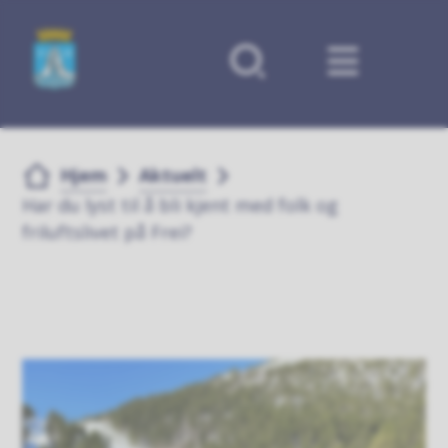
Forsiden
Du er her:
Hjem
Aktuelt
Har du lyst til å bli kjent med folk og
friluftslivet på Frei?