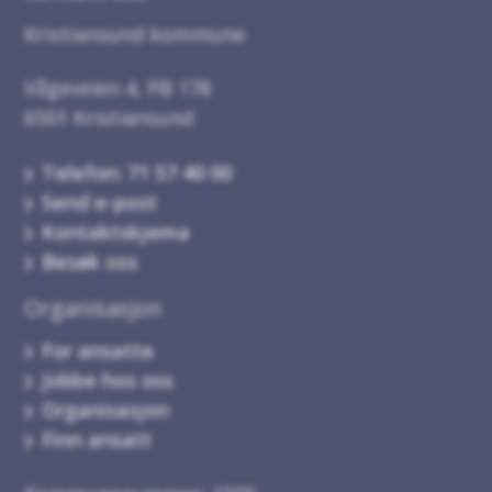
Kristiansund kommune
Vågeveien 4, PB 178
6501 Kristiansund
Telefon: 71 57 40 00
Send e-post
Kontaktskjema
Besøk oss
Organisasjon
For ansatte
Jobbe hos oss
Organisasjon
Finn ansatt