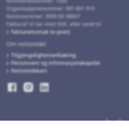
Kommunenummer: 1505
Organisasjonsnummer: 991 891 919
Kontonummer: 3930 05 58007
Faktura? Vi tar imot EHF, eller send til
fakturamottak (e-post)
Om nettstedet
Tilgjengelighetserklæring
Personvern og informasjonskapsler
Nettstedskart