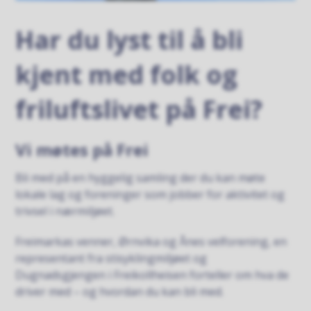
Har du lyst til å bli
kjent med folk og
friluftslivet på Frei?
Vi møtes på Frei
Bli med på en hyggelig samling der du kan møte
lokale lag og foreninger som jobber for aktivitet og
trivsel i nærmiljøet.
Freimarkas venner, Ørnvika og Ånes velforening, en
representant fra stisyklingmiljøet og
Dugnadsgjengen i Freikollheisen forteller om hva de
driver med – og hvordan du kan bli med.