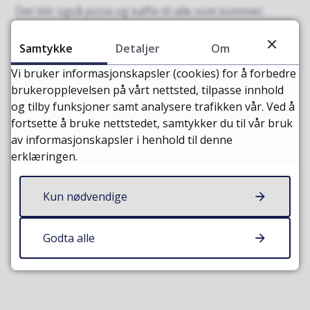
Det blir også pizza og kaffe til alle som kommer.
Velkommen!
Samtykke
Detaljer
Om
Praktiske opplysninger
Vi bruker informasjonskapsler (cookies) for å forbedre
brukeropplevelsen på vårt nettsted, tilpasse innhold
Tid: Tirsdag 9.desember fra klokken 1800
og tilby funksjoner samt analysere trafikken vår. Ved å
Adresse: Freikollveien 765 (Varmestua i bunnen
fortsette å bruke nettstedet, samtykker du til vår bruk
av Freikollheisen)
av informasjonskapsler i henhold til denne
erklæringen.
Kun nødvendige
Sist endret
09.07.2026 10:01
Godta alle