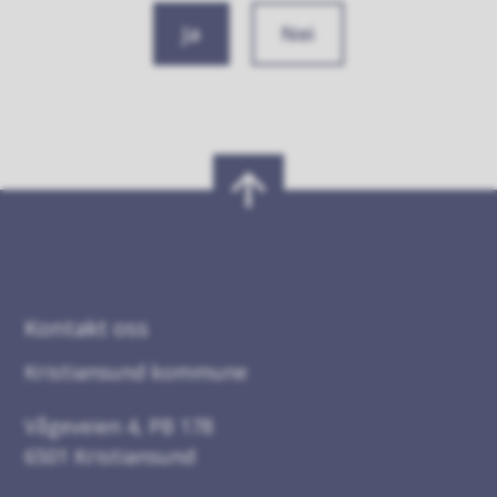
Ja
Nei
Kontakt oss
Kristiansund kommune
Vågeveien 4, PB 178
6501 Kristiansund