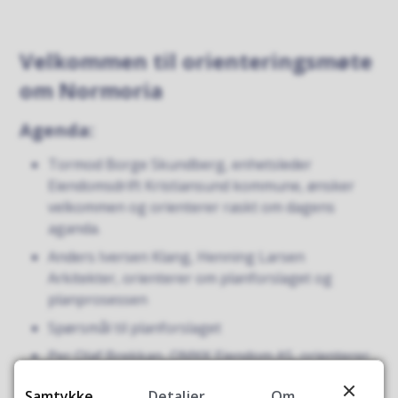
Velkommen til orienteringsmøte
om Normoria
Agenda:
Tormod Borge Skundberg, enhetsleder
Eiendomsdrift Kristiansund kommune, ønsker
velkommen og orienterer raskt om dagens
aganda.
Anders Iversen Klang, Henning Larsen
Arkitekter, orienterer om planforslaget og
planprosessen
Spørsmål til planforslaget
Per Olaf Brekkan, OMKK Eiendom AS, orienterer
kort om Normoria-prosjektets status
Samtykke
Detaljer
Om