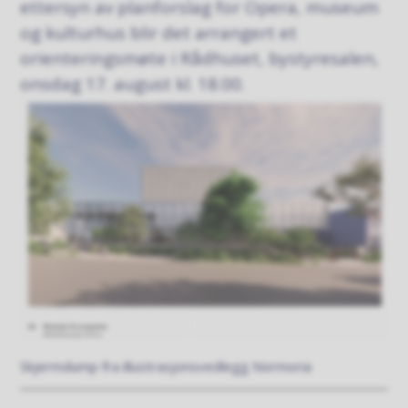
ettersyn av planforslag for Opera, museum
og kulturhus blir det arrangert et
orienteringsmøte i Rådhuset, bystyresalen,
onsdag 17. august kl. 18.00.
Skjermdump fra illustrasjonsvedlegg Normoria