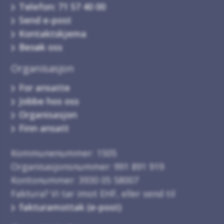
Telefon: 71 57 40 00
Send e-post
Kontaktskjema
Besøk oss
Organisasjon
For ansatte
Jobbe hos oss
Organisasjon
Finn ansatt
Kommunenummer: 1505
Organisasjonsnummer: 991 891 919
Kontonummer: 3930 05 58007
Faktura? Vi tar imot EHF, eller send til
fakturamottak (e-post)