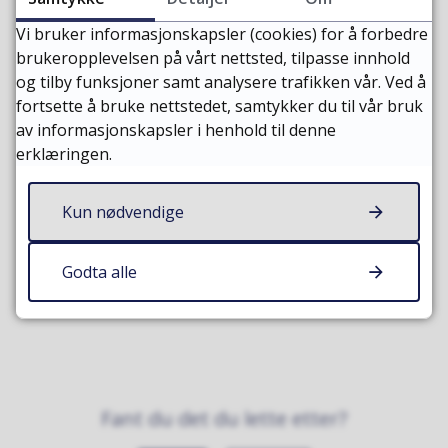
Planforslagets høringsperiode er 16. juli – 11.
Vi bruker informasjonskapsler (cookies) for å forbedre
september 2022.
Du kan finne mer detaljer om
brukeropplevelsen på vårt nettsted, tilpasse innhold
planforslaget via vår hjemmeside og kunngjøringer.
og tilby funksjoner samt analysere trafikken vår. Ved å
fortsette å bruke nettstedet, samtykker du til vår bruk
av informasjonskapsler i henhold til denne
erklæringen.
Publisert av
Ingunn Strand
Sist endret
12.08.2022 13:14
Kun nødvendige
Godta alle
Fant du det du lette etter?