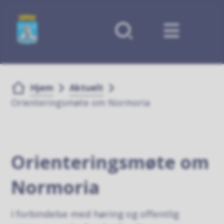
Forsiden
Du er her:
Hjem
Aktuelt
Orienteringsmøte om Normoria
Orienteringsmøte om
Normoria
I forbindelse med høring og offentlig