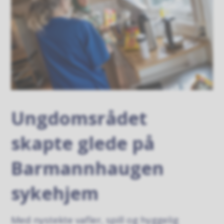
Ungdomsrådet
skapte glede på
Barmannhaugen
sykehjem
Med nystekte vafler, spill og hyggelig