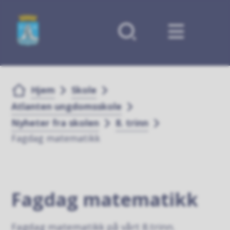
Forsiden
Du er her:
Hjem
Skole
Atlanten ungdomsskole
Nyheter fra skolen
8. trinn
Fagdag matematikk
Fagdag matematikk
Fagdag matematikk på vårt 8.trinn.