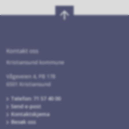
Kontakt oss
Kristiansund kommune
Vågeveien 4, PB 178
6501 Kristiansund
Telefon: 71 57 40 00
Send e-post
Kontaktskjema
Besøk oss