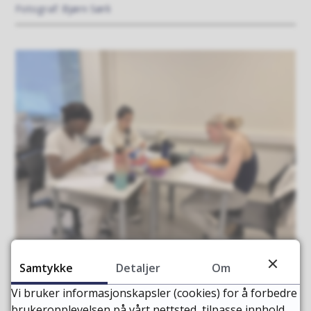
Bjørn Sørli
Samtykke
Detaljer
Om
Samarbeid 8.trinn
Vi bruker informasjonskapsler (cookies) for å forbedre
Bjørn Sørli
brukeropplevelsen på vårt nettsted, tilpasse innhold