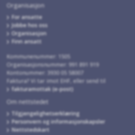
Organisasjon
For ansatte
Jobbe hos oss
Organisasjon
Finn ansatt
Kommunenummer: 1505
Organisasjonsnummer: 991 891 919
Kontonummer: 3930 05 58007
Faktura? Vi tar imot EHF, eller send til
fakturamottak (e-post)
Om nettstedet
Tilgjengelighetserklæring
Personvern og informasjonskapsler
Nettstedskart