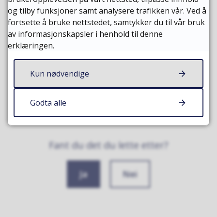
og tilby funksjoner samt analysere trafikken vår. Ved å
Sist endret
28.05.2025 09:23
fortsette å bruke nettstedet, samtykker du til vår bruk
av informasjonskapsler i henhold til denne
erklæringen.
Kun nødvendige
Godta alle
Fant du det du lette etter?
Ja
Nei