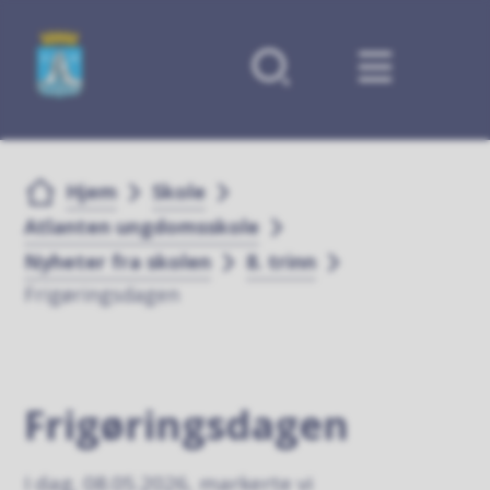
Forsiden
Du er her:
Hjem
Skole
Atlanten ungdomsskole
Nyheter fra skolen
8. trinn
Frigøringsdagen
Frigøringsdagen
I dag, 08.05.2026, markerte vi