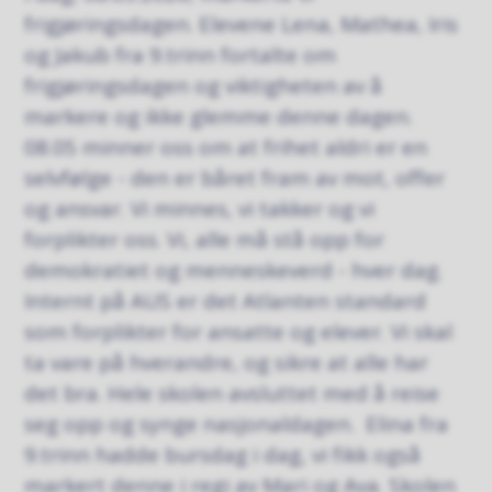
frigjøringsdagen. Elevene Lena, Mathea, Iris
og Jakub fra 9.trinn fortalte om
frigjøringsdagen og viktigheten av å
markere og ikke glemme denne dagen.
08.05 minner oss om at frihet aldri er en
selvfølge - den er båret fram av mot, offer
og ansvar. Vi minnes, vi takker og vi
forplikter oss. Vi, alle må stå opp for
demokratiet og menneskeverd - hver dag.
Internt på AUS er det Atlanten standard
som forplikter for ansatte og elever. Vi skal
ta vare på hverandre, og sikre at alle har
det bra. Hele skolen avsluttet med å reise
seg opp og synge nasjonaldagen. Elina fra
9.trinn hadde bursdag i dag, vi fikk også
markert denne i regi av Mari og Ava. Skolen