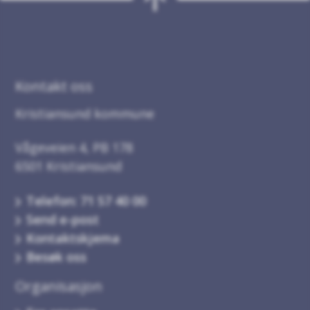
Kontakt oss
Kristiansund kommune
Vågeveien 4, PB 178
6501 Kristiansund
Telefon: 71 57 40 00
Send e-post
Kontaktskjema
Besøk oss
Organisasjon