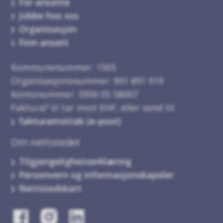
For ansatte
Jobbe hos oss
Organisasjon
Finn ansatt
Kommunenummer: 1505
Organisasjonsnummer: 991 891 919
Kontonummer: 3930 05 58007
Faktura? Vi tar imot EHF, eller send til
fakturamottak (e-post)
Om nettstedet
Tilgjengelighetserklæring
Personvern og informasjonskapsler
Nettstedskart