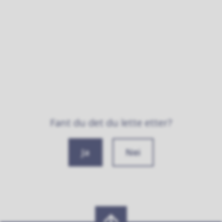
Fant du det du lette etter?
Ja
Nei