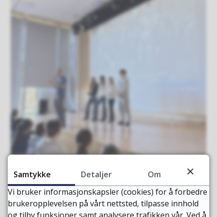
Samtykke
Detaljer
Om
Vi bruker informasjonskapsler (cookies) for å forbedre
brukeropplevelsen på vårt nettsted, tilpasse innhold
Frigjøringsdagen
og tilby funksjoner samt analysere trafikken vår. Ved å