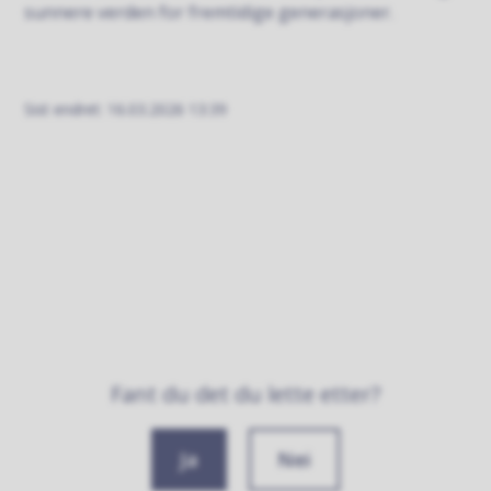
sunnere verden for fremtidige generasjoner.
Sist endret
16.03.2026 13:39
Fant du det du lette etter?
Ja
Nei