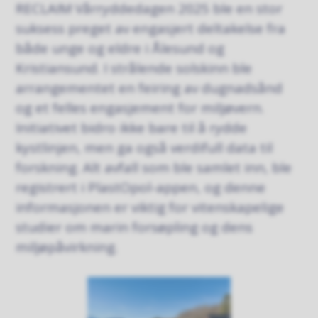
RECLAIM Vårryddedagen 2025 ble en stor
suksess preget av engasjert deltakelse fra
både unge og eldre i Ålesund og
Kristiansund. I strålende solskinn ble
arrangementet en feiring av dugnadsånd
og et felles engasjement for miljøvern.
Initiativet bidro ikke bare til å rydde
kystlinjen, men ga også verdifull data til
forskning. Alt avfall som ble samlet inn, ble
registrert i PlastOpol-appen, og denne
informasjonen er viktig for vitenskapelige
studier om marin forsøpling og dens
miljøpåvirkning.