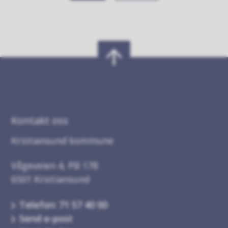
Kontakt oss
Kristiansund kommune
Vågeveien 4, PB 178
6501 Kristiansund
Telefon: 71 57 40 00
Send e-post