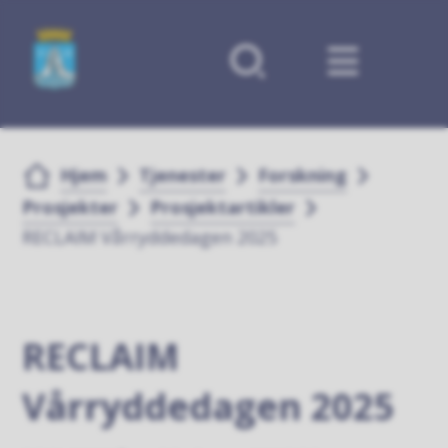
Forsiden
Du er her:
Hjem
Tjenester
Forskning
Prosjekter
Prosjektartikler
RECLAIM Vårryddedagen 2025
RECLAIM
Vårryddedagen 2025