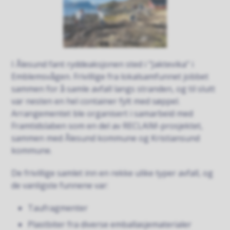
I Ålesund fant ryddeaksjonen sted i "Jaktevika" i
Emblemsvågen. Frivillige fra lokalsamfunnet jobbet
sammen for å samle avfall langs stranden, og til slutt
var nesten en hel container fylt med søppel.
Arrangementet ble organisert i samarbeid med
Framtidslaben som en del av RECLAIM-prosjektet,
sammen med Ålesund kommune og Kristiansund
kommune.
De frivillige samlet inn en rekke ulike typer avfall, og
de vanligste funnene var:
Taufragmenter
Plastbiter fra diverse emballasjematerialer