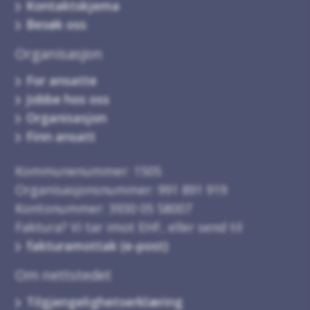
Kontaktskjema
Besøk oss
Organisasjon
For ansatte
Jobbe hos oss
Organisasjon
Finn ansatt
Kommunenummer: 1505
Organisasjonsnummer: 991 891 919
Kontonummer: 3930 05 58007
Faktura? Vi tar imot EHF, eller send til
fakturamottak (e-post)
Om nettstedet
Tilgjengelighetserklæring