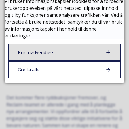
landskap rene.
Vi bruker informasjonskapsler (cookies) for å forbedre
brukeropplevelsen på vårt nettsted, tilpasse innhold
og tilby funksjoner samt analysere trafikken vår. Ved å
fortsette å bruke nettstedet, samtykker du til vår bruk
av informasjonskapsler i henhold til denne
erklæringen.
Kun nødvendige
En stor takk rettes til våre samarbeidspartnere NEAS,
Sparebank 1 Nordmøre, Remidt og Friluftsrådet,
Godta alle
samt alle frivillige som deltok. Deres innsats gjør en
reell forskjell i kampen mot marin forsøpling.
Det kommer flere ryddeaksjoner fremover, og
Reclaim-teamet er allerede i gang med å planlegge
nye arrangementer. Vi oppfordrer alle til å fortsette å
engasjere seg og støtte disse viktige initiativene for å
bevare naturen. Sammen kan vi skape en renere og