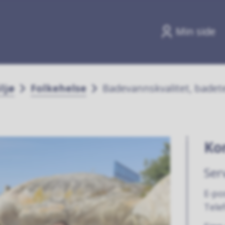
Min side
ljø
Folkehelse
Badevannskvalitet, bade
Ko
Ser
E-po
Tele