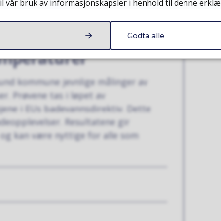
il vår bruk av informasjonskapsler i henhold til denne erklæ
Godta alle
emperaturer
und kommune jevnlige målinger av
r. Prøvene tas i løpet av
jene i EUs badevannsdirektiv. Dette
deopplevelser. Resultatene gir
og kan være nyttige for alle som