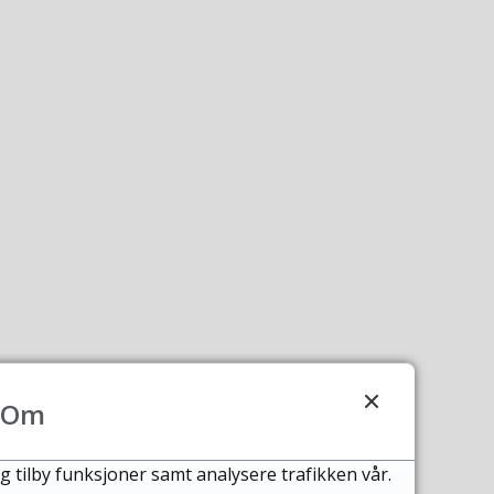
Om
g tilby funksjoner samt analysere trafikken vår.