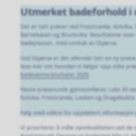
Utmerket
badeforhold i
Det er tatt prøver ved Freistranda, Kolvika,
Barnebasen og Brunsvika. Resultatene viser
badeplasser, med unntak av Skjærva.
Ved Skjærva er det allerede tatt en ny prøve
lese mer om hvordan vi følger opp slike prø
badevannsresultater 2026
.
Neste prøverunde gjennomføres i uke 30 ve
Kolvika, Freistranda, Lasken og Dragabukta
Følg med videre for oppdatert informasjo
Vi prioriterer å måle vannkvaliteten ved de
Kristiansund. Dersom et badested ikke er opp