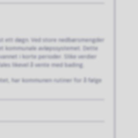
nst ett døgn. Ved store nedbørsmengder
 det kommunale avløpssystemet. Dette
vannet i korte perioder. Slike verdier
ales likevel å vente med bading.
itet, har kommunen rutiner for å følge