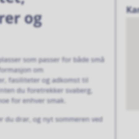
Ka
er og
plasser som passer for både små
nformasjon om
 fasiliteter og adkomst til
nten du foretrekker svaberg,
 noe for enhver smak.
ør du drar, og nyt sommeren ved