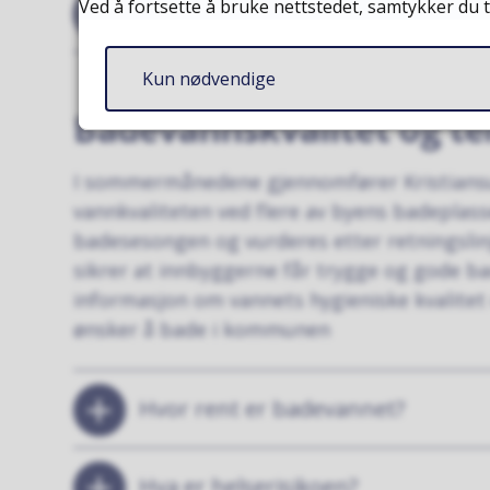
Ved å fortsette å bruke nettstedet, samtykker du t
Vannvettreglene
Kun nødvendige
Badevannskvalitet og t
I sommermånedene gjennomfører Kristians
vannkvaliteten ved flere av byens badeplasse
badesesongen og vurderes etter retningslin
sikrer at innbyggerne får trygge og gode ba
informasjon om vannets hygieniske kvalitet 
ønsker å bade i kommunen
Hvor rent er badevannet?
Hva er helserisikoen?