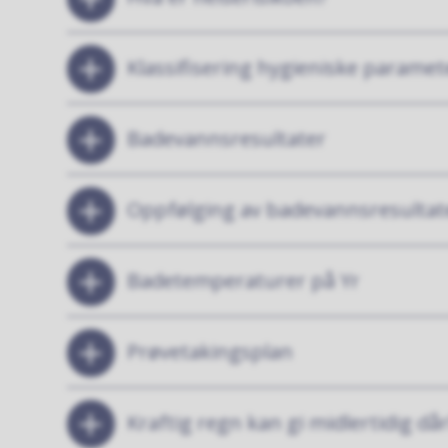
Klassifisering hygieniske paramet
Badevannsresultater
Oppfølging av badevannsresultat
Badetemperaturer på Yr
Prøvetakingsplan
Kraftig regn kan gi midlertidig då