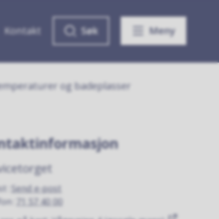
Kontakt
Søk
Meny
temperaturer og badeplasser
ntaktinformasjon
vicetorget
st
Send e-post
fon
71 57 40 00