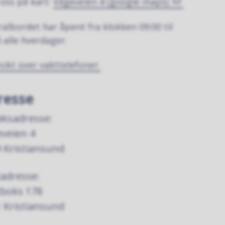
 oss på kart:
Vågeveien 4 (google maps)
ralbordet har åpent fra klokken 09:00 til
0 alle hverdager.
sikt over vakttelefoner.
resse
ksadresse:
veien 4
 Kristiansund
adresse:
tboks 178
 Kristiansund