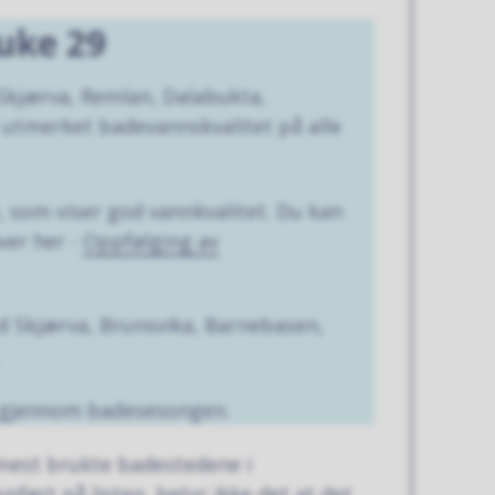
 uke 29
 Skjærva, Remlan, Dalabukta,
 utmerket badevannskvalitet på alle
, som viser god vannkvalitet. Du kan
ver her -
Oppfølging av
d Skjærva, Brunsvika, Barnebasen,
.
n gjennom badesesongen.
 mest brukte badestedene i
ført på listen, betyr ikke det at det