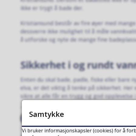
ikke er trygt å bade der.
Kristiansund består av fire øyer med mange 
dessverre ikke mulighet til å måle vannkvalit
å utforske og nyte de mange fine badeplass
Sikkerhet i og rundt van
Enten du skal bade, padle, fiske eller bare n
elva, er det viktig å tenke på sikkerhet. Her
sikre at alle får en trygg og god opplevelse 
Samtykke
Badevettreglene
Vi bruker informasjonskapsler (cookies) for å forb