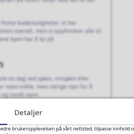
flotte bademuligheter. Vi har
eten overalt, men vi oppfordrer alle til
ene byen har å by på.
n
yte en dag ved sjøen, innsjøen eller
 er noen enkle, men viktige tips for å
i og rundt vann.
Detaljer
edre brukeropplevelsen på vårt nettsted, tilpasse innhold o