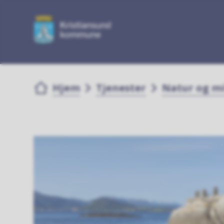
Du er her:
Hjem
Tjenester
Natur og mi