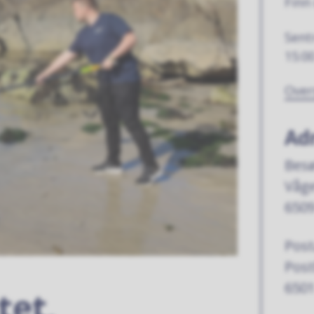
Finn
Sent
15:0
Over
Ad
Besø
Våge
6509
Post
Pos
6501
tet,