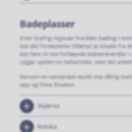
Badeplasser
Etter kraftig regnvær frarådes bading i mi
kan det forekomme tilførsel av kloakk fra
kan føre til noe forhøyede bakterieverdier i 
utgjør sjelden en helserisiko, men det anbef
Dersom en vannprøve skulle vise dårlig kval
opp og finne årsaken.
Skjærva
Kolvika