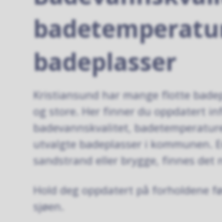
badetemperatur
badeplasser
Kristiansund har mange flotte bade
og store. Her finner du oppdatert i
badevannskvalitet, badetemperaturer,
utvalgte badeplasser i kommunen. E
sandstrand eller brygge, finnes det
Hold deg oppdatert på forholdene f
sjøen.