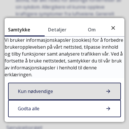
sin sykdom. Allergikere vil kunne oppleve
kraftigere symptomer fra luftveiene. Generelt
bør befolkningen vurdere sin utendørsaktivitet i
områder med svært høy luftforurensning.
Samtykke
Detaljer
Om
Vi bruker informasjonskapsler (cookies) for å forbedre
brukeropplevelsen på vårt nettsted, tilpasse innhold
og tilby funksjoner samt analysere trafikken vår. Ved å
fortsette å bruke nettstedet, samtykker du til vår bruk
av informasjonskapsler i henhold til denne
erklæringen.
Kun nødvendige
Publisert av
Joanne Bratset
Sist endret
05.05.2026 13:35
Godta alle
Kontaktinformasjon
Servicetorget