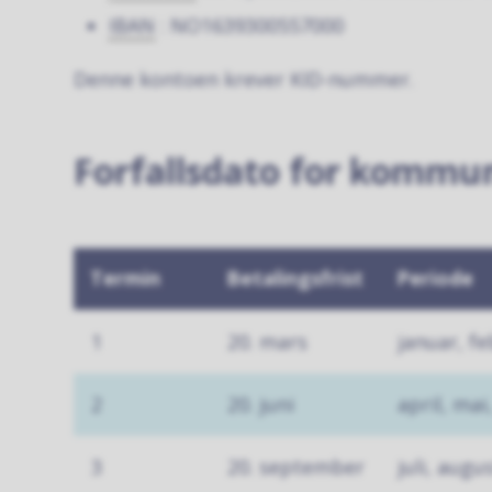
IBAN
: NO1639300557000
Denne kontoen krever KID-nummer.
Forfallsdato for kommun
Termin
Betalingsfrist
Periode
1
20. mars
januar, f
2
20. juni
april, mai,
3
20. september
juli, aug