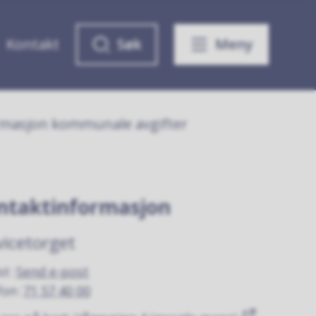
Kontakt
Søk
Meny
rmasjon kommunale avgifter
ntaktinformasjon
vicetorget
st
Send e-post
fon
71 57 40 00