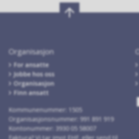
Organisasjon
For ansatte
Jobbe hos oss
Organisasjon
Finn ansatt
Kommunenummer: 1505
Organisasjonsnummer: 991 891 919
Kontonummer: 3930 05 58007
Faktura? Vi tar imot EHF, eller send til