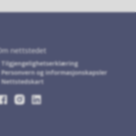
Om nettstedet
Tilgjengelighetserklæring
Personvern og informasjonskapsler
Nettstedskart