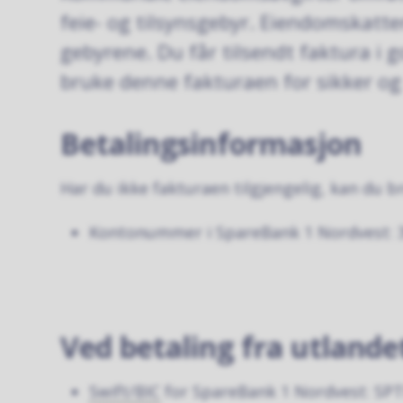
feie- og tilsynsgebyr. Eiendomskatt
gebyrene. Du får tilsendt faktura i go
bruke denne fakturaen for sikker og
Betalingsinformasjon
Har du ikke fakturaen tilgjengelig, kan du 
Kontonummer i SpareBank 1 Nordvest: 
Ved betaling fra utlande
Swift/BIC
for SpareBank 1 Nordvest: S