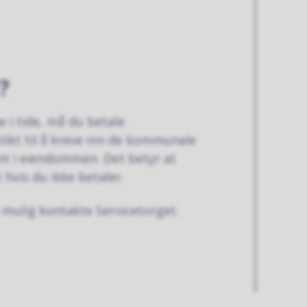
?
 i tide, må du betale
likt til å kreve inn de kommunale
ant i eiendommen. Det betyr at
 hvis du ikke betaler.
 mulig kontakte Servicetorget.