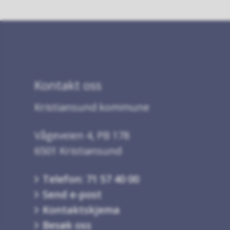
Kontakt oss
Kristiansund kommune
Vågeveien 4, PB 178
6501 Kristiansund
Telefon: 71 57 40 00
Send e-post
Kontaktskjema
Besøk oss