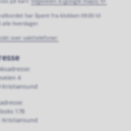
 oss på kart:
Vågeveien 4 (google maps)
ralbordet har åpent fra klokken 09:00 til
0 alle hverdager.
sikt over vakttelefoner.
resse
ksadresse:
veien 4
 Kristiansund
adresse:
tboks 178
 Kristiansund