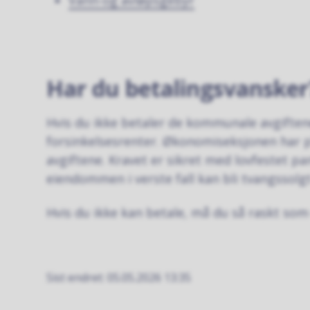
Vann-og avløpsgebyr
Har du betalingsvansker
Hvis du ikke betaler de kommunale avgiftene
forsinkelsesrenter. Økonomiseksjonen har p
avgiftene. Kravet er sikret med lovfestet p
eiendommen i verste fall kan bli tvangssolgt
Hvis du ikke kan betale, må du så raskt som
Sist endret
05.05.2026 13:35