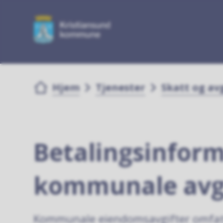
Du er her:
Hjem
Tjenester
Skatt og av
Betalingsinfor
kommunale avgi
Kommunale eiendomsavgifter omfatt