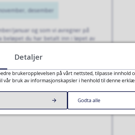
 november, desember
ber/januar og som vi avregner på
 beløpet du har betalt inn i løpet av
er vi også for eksempel
v terminene etter forfallsdato.
Detaljer
edre brukeropplevelsen på vårt nettsted, tilpasse innhold o
munale avgifter?
il vår bruk av informasjonskapsler i henhold til denne erklæ
Godta alle
 er beregnet, se her: