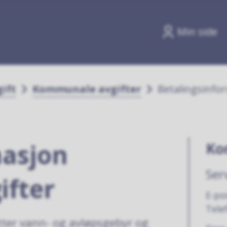
Min side
gift
Kommunale avgifter
Betalingsinfo
masjon
Ko
Ser
fter
E-po
Tele
er vann- og avløpsgebyr og