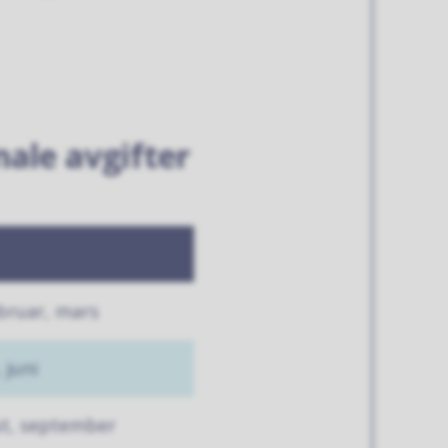
ale avgifter
ebruar, mars
 juni
ust, september