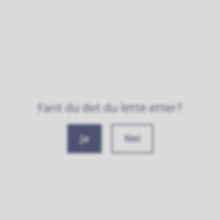
Fant du det du lette etter?
Ja
Nei