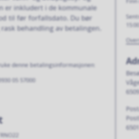
Finn
en er inkludert i de kommunale
Sent
d til før forfallsdato. Du bør
15:0
 rask behandling av betalingen.
Over
Ad
bruke denne betalingsinformasjonen:
Besø
3930 05 57000
Våge
6509
Post
t
Pos
6501
PTRNO22