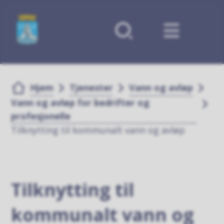
Forsiden
Du er her:
Hjem
Tjenester
Vann og avløp
Vann og avløp for bedrifter og
profesjonelle
Tilknytting til kommunalt vann og avløp
Tilknytting til
kommunalt vann og