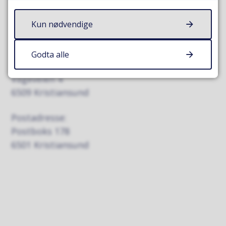
Oversikt over vakttelefoner.
Kun nødvendige
Adresse
Godta alle
Besøksadresse:
Vågeveien 4
6509 Kristiansund
Postadresse:
Postboks 178
6501 Kristiansund