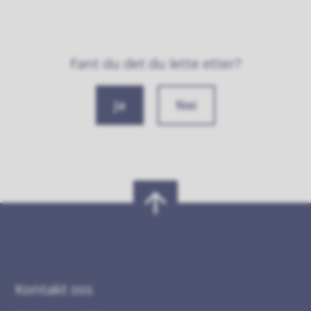
Fant du det du lette etter?
Ja
Nei
Kontakt oss