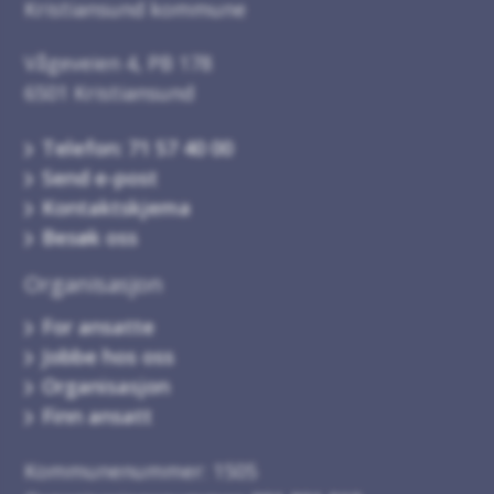
Kristiansund kommune
Vågeveien 4, PB 178
6501 Kristiansund
Telefon: 71 57 40 00
Send e-post
Kontaktskjema
Besøk oss
Organisasjon
For ansatte
Jobbe hos oss
Organisasjon
Finn ansatt
Kommunenummer: 1505