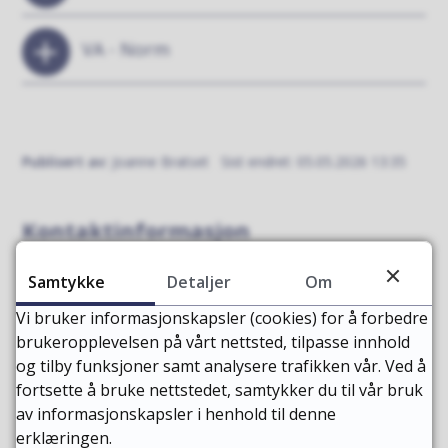
VA - Norm
Publisert av
Joanne Bratset
Sist endret
05.05.2026 13:35
Kontaktinformasjon
Servicetorget
Samtykke
Detaljer
Om
E-post
Send e-post
Vi bruker informasjonskapsler (cookies) for å forbedre
Telefon
71 57 40 00
brukeropplevelsen på vårt nettsted, tilpasse innhold
og tilby funksjoner samt analysere trafikken vår. Ved å
Finn oss på kart:
Vågeveien 4 (google maps)
fortsette å bruke nettstedet, samtykker du til vår bruk
av informasjonskapsler i henhold til denne
Sentralbordet har åpent fra klokken 09:00 til 15:00
erklæringen.
alle hverdager.