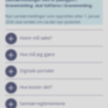
Gravemelding skal fullføres i Gravemelding.
Nye sanitærmeldinger som opprettes etter 1. januar
2026 skal sendes inn via det nye systemet.
Hvem må søke?
Hva må jeg gjøre
Digitale portaler
Hva koster det?
Sanitærreglementene