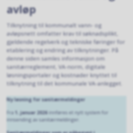
avløp
Tilknytning til kommunalt vann- og
avløpsnett omfatter krav til søknadsplikt,
gjeldende regelverk og tekniske føringer for
etablering og endring av tilknytninger. På
denne siden samles informasjon om
sanitærreglement, VA-norm, digitale
løsningsportaler og kostnader knyttet til
tilknytning til det kommunale VA-anlegget.
Ny løsning for sanitærmeldinger
Fra
1. januar 2026
innføres et nytt system for
innsending av sanitærmeldinger.
Sanitærmeldinger som er påbegynt i