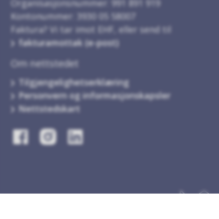
Organisasjonsnummer: 991 891 919
Kontonummer: 3930 05 58007
Faktura? Vi tar imot EHF, eller send til
fakturamottak (e-post)
Om nettstedet
Tilgjengelighetserklæring
Personvern og informasjonskapsler
Nettstedskart