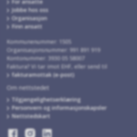
For ansatte
Jobbe hos oss
Organisasjon
Finn ansatt
Kommunenummer: 1505
Organisasjonsnummer: 991 891 919
Kontonummer: 3930 05 58007
Faktura? Vi tar imot EHF, eller send til
fakturamottak (e-post)
Om nettstedet
Tilgjengelighetserklæring
Personvern og informasjonskapsler
Nettstedskart