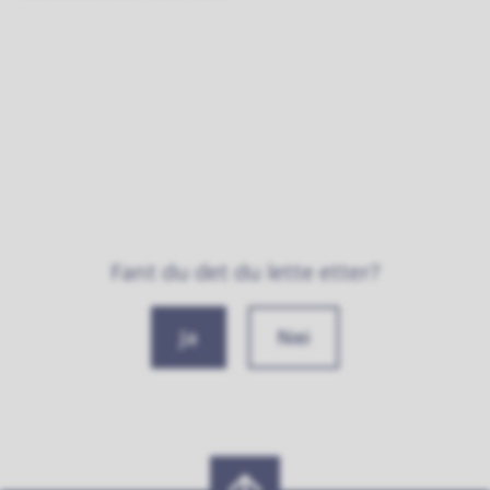
Fant du det du lette etter?
Ja
Nei