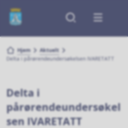
Forsiden
Du er her:
Hjem
Aktuelt
Delta i pårørendeundersøkelsen IVARETATT
Delta i
pårørendeundersøkel
sen IVARETATT