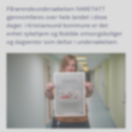
Pårørendeundersøkelsen IVARETATT
gjennomføres over hele landet i disse
dager. I Kristiansund kommune er det
enhet sykehjem og Rokilde omsorgsboliger
og dagsenter som deltar i undersøkelsen.