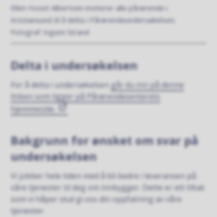
Ellen Hoset Albertsen inviterer alle pårørende i
Kristiansund til å delta i Pårørendeundersøkelsen.
Ingunn Strand
Delta i undersøkelsen
For å delta i undersøkelsen
går du inn på denne
linken som ligger på Pårørendesenterets
hjemmeside.
Bakgrunn for ønsket om svar på
undersøkelsen
Vi jobber hele tiden med å bli bedre i leveransen på
våre tjenester til deg om innbygger. Dette er ett tiltak
som vi håper skal gi oss din oppfatning av våre
tjenester.