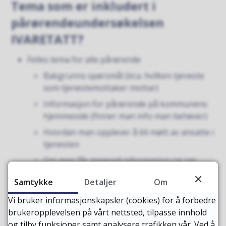
Tema som er inkludert i
pårørendeundersøkelsen
IVARETATT?
Felles tema for alle pårørende
Bakgrunns spørsmål (bl.a. hvilken tjeneste
som tjenestemottaker mottar)
Informasjon for pårørende på kommunens
hjemmeside (finner man info man behøver)
Hvordan man opplever å bli møtt av ansatte i
tjenesten
Om man får generell informasjon og om
informasjon gis på en forståelig måte
Samtykke
Detaljer
Om
Bekymringer (For egen del som pårørende
Vi bruker informasjonskapsler (cookies) for å forbedre
og i forhold til tjenestemottaker, herunder
brukeropplevelsen på vårt nettsted, tilpasse innhold
også faktorer som har å gjøre med
og tilby funksjoner samt analysere trafikken vår. Ved å
tjenestene. Også om å ta opp bekymringer