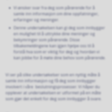
Vi ønsker svar fra deg som pårørende for å
samle inn informasjon om dine oppfatninger,
erfaringer og meninger.
Denne undersøkelsen kan gi deg som innbygger
en mulighet til å uttrykke dine meninger og
bekymringer som pårørende. Disse
tilbakemeldingene kan igjen hjelpe oss til å
forstå hva som er viktig for deg og hvordan vi
kan jobbe for å møte dine behov som pårørende.
Vi ser på slike undersøkelser som en nyttig måte å
samle inn informasjon og få deg som innbygger
involvert i våre beslutningsprosesser. Vi håper du
opplever at undersøkelsen er utformet på en måte
som gjør det enkelt for deg som innbygger å svare.