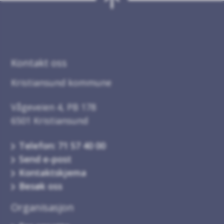
Kontakt oss
Kristiansund kommune
Vågeveien 4, PB 178
6501 Kristiansund
Telefon: 71 57 40 00
Send e-post
Kontaktskjema
Besøk oss
Organisasjon