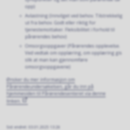
opp)
Avlastning (Innvilget ved behov. Tilstrekkelig
ut fra behov. Godt eller riktig for
tjenestemottaker. Fleksibilitet i forhold til
pårørendes behov)
Omsorgsoppgaver (Pårørendes opplevelse.
Ved vedtak om opplæring, om opplæring gis
slik at man kan gjennomføre
omsorgsoppgavene)
Ønsker du mer informasjon om
Pårørendeundersøkelsen, går du inn på
hjemmesiden til Pårørendesenteret via denne
linken.
Sist endret
03.01.2025 13:26