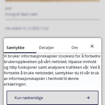
AUS
Bjørn Sørli
Sist endret
01.12.2025 11:02
Samtykke
Detaljer
Om
Vi bruker informasjonskapsler (cookies) for å forbedre
brukeropplevelsen på vårt nettsted, tilpasse innhold
og tilby funksjoner samt analysere trafikken vår. Ved å
fortsette å bruke nettstedet, samtykker du til vår bruk
av informasjonskapsler i henhold til denne
erklæringen.
Fant du det du lette etter?
Kun nødvendige
Ja
Nei