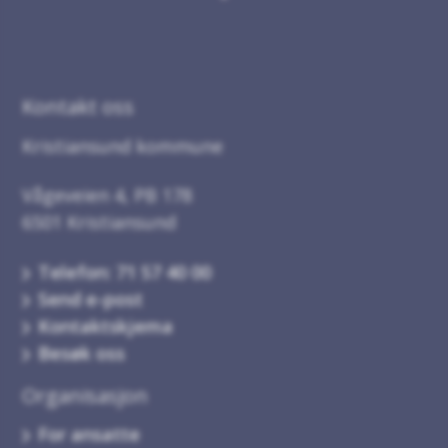
Kontakt oss
Kristiansund kommune
Vågeveien 4, PB 178
6501 Kristiansund
Telefon: 71 57 40 00
Send e-post
Kontaktskjema
Besøk oss
Organisasjon
For ansatte