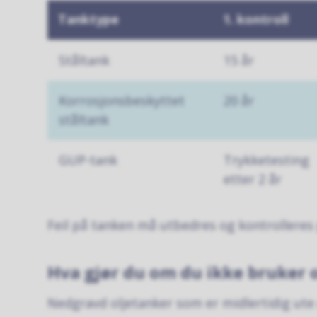
Tanktype
1. kontroll
Ståltank
15 år
Korrosjonsbeskyttet
20 år
ståltank
GUP-tank
Trykketesting
etter 2 år
Feil på tanken må utbedres og kontrolleres p
Hva gjør du om du ikke bruker 
Nedgravd oljetanker som er midlertidig ute 