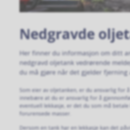
Nedgravde olje
Her finner du informasjon om ditt a
nedgravd oljetank vedrørende meldep
du må gjøre når det gjelder fjerning
Som eier av oljetanken, er du ansvarlig for 
innebære at du er ansvarlig for å gjennomfø
eventuell lekkasje, er det du som må betale
forurensede masser.
Dersom en tank har en lekkasje kan det påvi