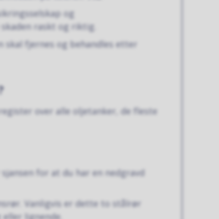
sikringsselskap og
skaden raskt og riktig.
 skal fjernes og behandles etter
n?
gister over alle oljetanker, de fleste
 sjansen for at du har en nedgravd
nsrør. Vanligvis er dette to stålrør
 eller lignende.