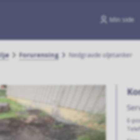
Min side
ljø
Forurensing
Nedgravde oljetanker
Ko
Ser
E-po
Tele