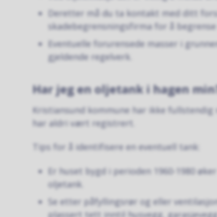
Deretter må du ta kontakt med ditt for
skadebegrensningsfirma for å begrense 
Eventuelle forurensede masser i grunnen
gjeldende regelverk.
Har jeg en oljetank i hagen mi
Kristiansund kommune har ikke fullstendig re
har aldri vært registrert.
Tips for å identifisere en eventuell tank:
Er huset bygd i perioden 1960-1980 øker
oljetank.
Se etter påfyllingsrør og eller ventilasjo
plassert tett inntil husvegg, garasjevegg