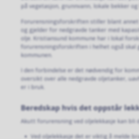
på vegetasjon, grunnvann, lokale bekker og
Forurensningsforskriften stiller blant anne
og gjelder for nedgravde tanker med kapasit
olje. Kristiansund kommune har i lokal forsk
forurensningsforskriften i helhet også skal
kommunen.
I den forbindelse er det nødvendig for kom
oversikt over alle nedgravde oljetanker, uav
er i bruk.
Beredskap hvis det oppstår lek
Akutt forurensning ved oljelekkasje kan bli 
Ved oljelekkasje det er viktig å melde 