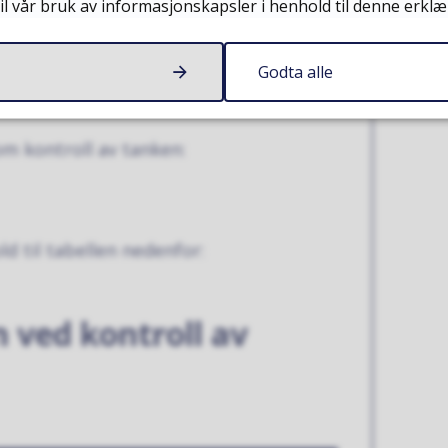
il vår bruk av informasjonskapsler i henhold til denne erklæ
ikre at tanken er i god stand.
roll skal oppbevares av ansvarlig eier
Godta alle
n til kommunen.
m kontroll av tanken:
d til tabellen nedenfor:
 ved kontroll av