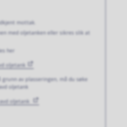
odkjent mottak.
en med oljetanken eller sikres slik at
es her
vd oljetank
på grunn av plasseringen, må du søke
avd oljetank
ravd oljetank