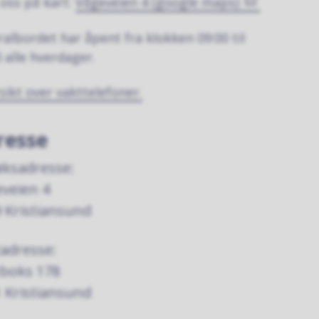
 oss på kart:
Vågeveien 4 (google maps)
ralbordet har åpent fra klokken 09:00 til
0 alle hverdager.
sikt over vakttelefoner.
resse
ksadresse:
veien 4
 Kristiansund
adresse:
tboks 178
 Kristiansund