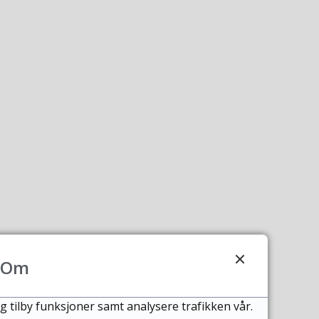
Om
g tilby funksjoner samt analysere trafikken vår.