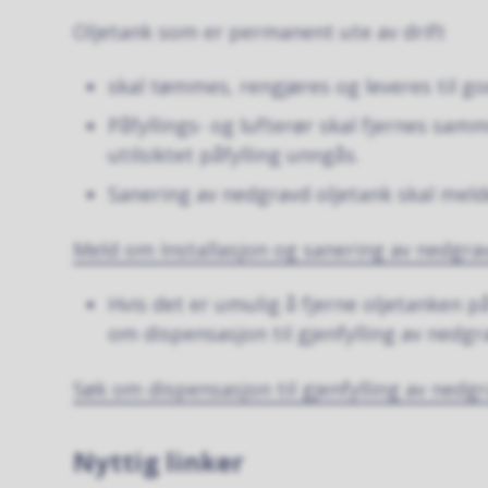
Oljetank som er permanent ute av drift
skal tømmes, rengjøres og leveres til g
Påfyllings- og lufterør skal fjernes samm
utilsiktet påfylling unngås.
Sanering av nedgravd oljetank skal meld
Meld om Installasjon og sanering av nedgra
Hvis det er umulig å fjerne oljetanken 
om dispensasjon til gjenfylling av nedgr
Søk om dispensasjon til gjenfylling av nedg
Nyttig linker