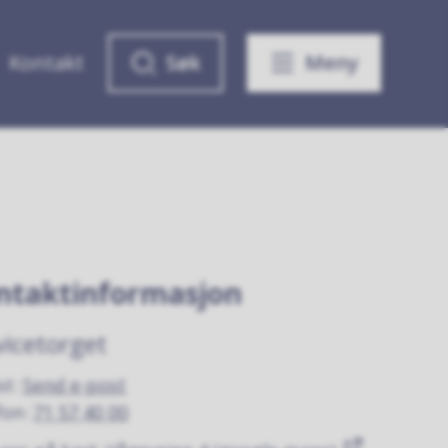
Kontakt
Søk
Meny
ntaktinformasjon
vicetorget
st
Send e-post
fon
71 57 40 00