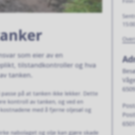
Finn
Sent
15:0
tanker
Over
nsvar som eier av en
Ad
likt, tilstandkontroller og hva
Besø
 av tanken.
Våge
6509
å passe på at tanken ikke lekker. Dette
re kontroll av tanken, og ved en
Post
 kostnadene med å fjerne oljesøl og
Pos
6501
rke nabolaget og olje kan gjøre skade