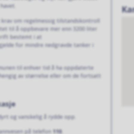
 havet.
Ka
t krav om regelmessig tilstandskontroll
et til å oppbevare mer enn 3200 liter
rift bestemt i at
 gjelde for mindre nedgravde tanker i
munen til enhver tid å ha oppdaterte
hengig av størrelse eller om de fortsatt
kasje
dyrt og vanskelig å rydde opp.
brannvesen på telefon
110
.