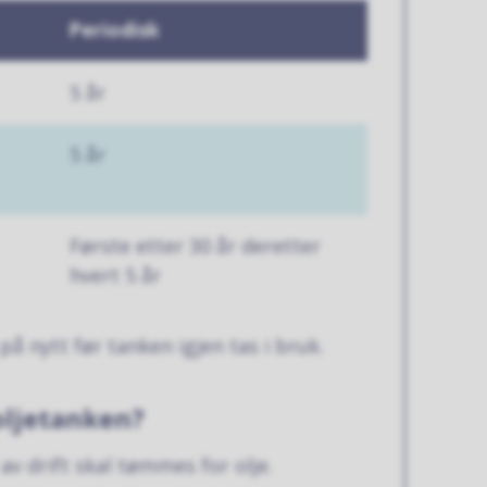
Periodisk
5 år
5 år
Første etter 30 år deretter
hvert 5 år
å nytt før tanken igjen tas i bruk.
oljetanken?
av drift skal tømmes for olje.