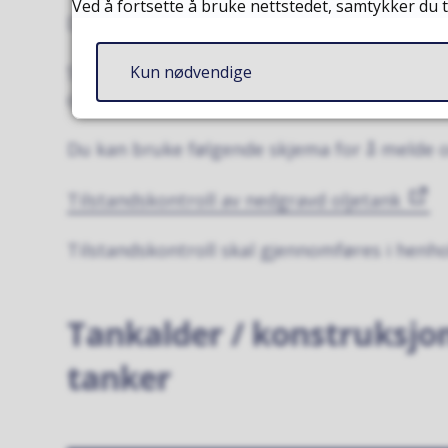
Ved å fortsette å bruke nettstedet, samtykker du t
Du har plikt til å iverksette kontroll for å s
Skriftlig dokumentasjon på gjennomført kont
Kun nødvendige
og kontrollør som overfører dokumentasjo
Du kan bruke følgende skjema for å melde o
Tilstandskontroll av nedgravd oljetank
Tilstandskontroll skal gjennomføres i henhol
Tankalder / konstruksjon
tanker