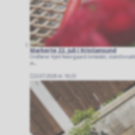
Markerte 22. juli i Kristiansund
Ordfører Kjell Neergaard innledet, statsforv
m...
22.07.2026 kl. 16:23
Publisert