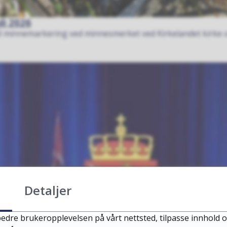
li 2026
 minnemarkering ved minnesmerket ved Kirkelandet kirke onsd
Detaljer
edre brukeropplevelsen på vårt nettsted, tilpasse innhold o