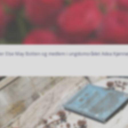
alter Else May Botten og medlem i ungdomsrådet Adea Kjønn