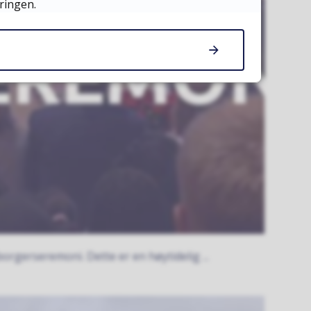
ringen.
borgerseremoni. Dette er en høytidelig ...