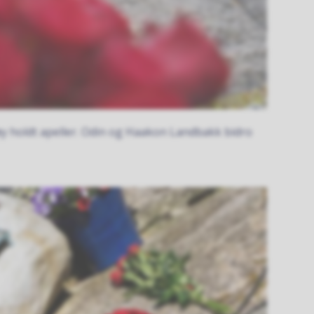
øy holdt apeller. Odin og Haakon Landbakk bidro