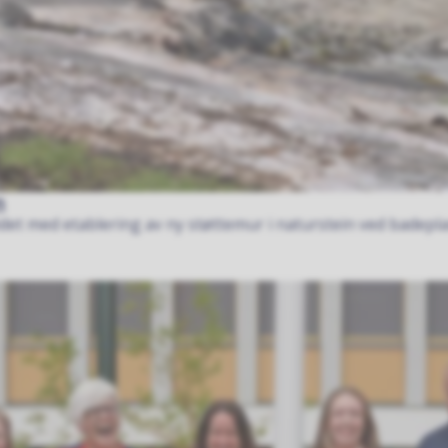
n
et med etablering av ny støttemur i naturstein ved badeplas