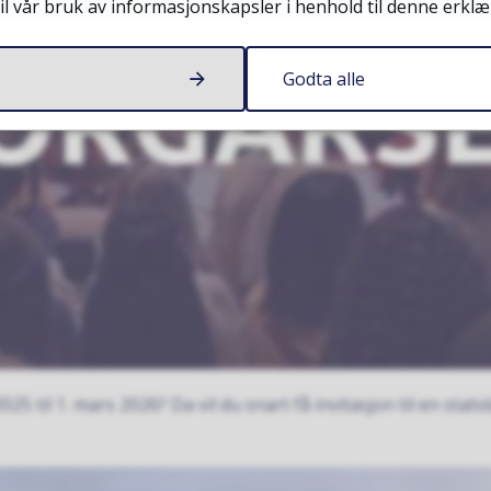
il vår bruk av informasjonskapsler i henhold til denne erklæ
Godta alle
25 til 1. mars 2026? Da vil du snart få invitasjon til en stats