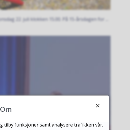
ag 22. juli klokken 15.00. På 15-årsdagen for ...
Om
g tilby funksjoner samt analysere trafikken vår.