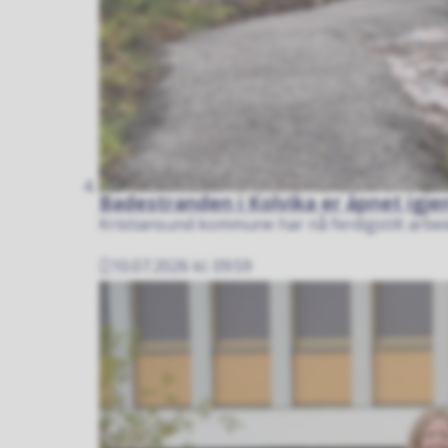
Badestranden i Kolvika er åpnet igje
Kristiansund kommune har nå ferdigstilt arbeid
10.07.2026 kl. 09:59
Publisert