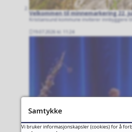
Velkommen til minnemarkering 22. ju
Kristiansund kommune inviterer innbyggere til
19.07.2026 kl. 11:24
Publisert
Samtykke
Vi bruker informasjonskapsler (cookies) for å forb