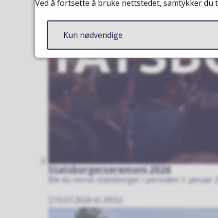
Ved å fortsette å bruke nettstedet, samtykker du t
Kun nødvendige
Statsborgerseremoni 2026
Ble du norsk statsborger i perioden 1. januar 20
15.07.2026 kl. 09:52
Publisert